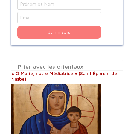
Je m'inscris
Prier avec les orientaux
« Ô Marie, notre Médiatrice » (Saint Éphrem de
Nisibe)