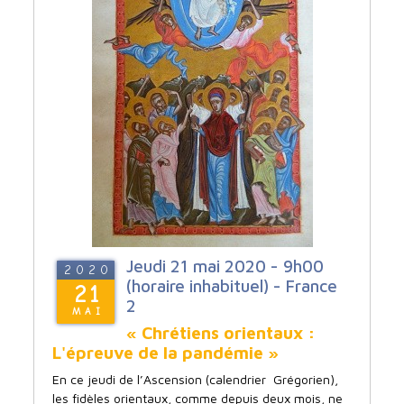
Jeudi 21 mai 2020 - 9h00
2020
(horaire inhabituel) - France
21
2
MAI
« Chrétiens orientaux :
L'épreuve de la pandémie »
En ce jeudi de l’Ascension (calendrier Grégorien),
les fidèles orientaux, comme depuis deux mois, ne