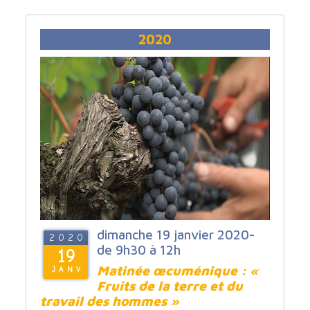
2020
dimanche 19 janvier 2020-
2020
de 9h30 à 12h
19
Matinée œcuménique : «
JANV
Fruits de la terre et du
travail des hommes »