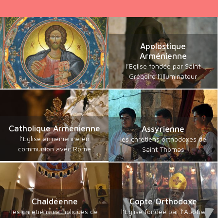
Apolostique
Arménienne
l’Eglise fondée par Saint
Grégoire l’Illuminateur
Catholique Arménienne
Assyrienne
l’Eglise arménienne en
les chrétiens orthodoxes de
communion avec Rome
Saint Thomas
Chaldéenne
Copte Orthodoxe
les chrétiens catholiques de
l’Eglise fondée par l’Apôtre