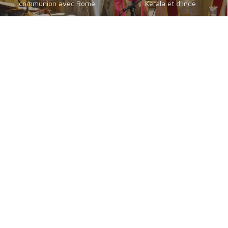
communion avec Rome
Kerala et d’Inde
Catholiques orientaux
Byzantins en Français
de langue guèze
communautés byzantines
les érythréens et éthiopiens
Catholiques
catholiques
Chrétiens Orientaux
Foi, Espérance et Traditions