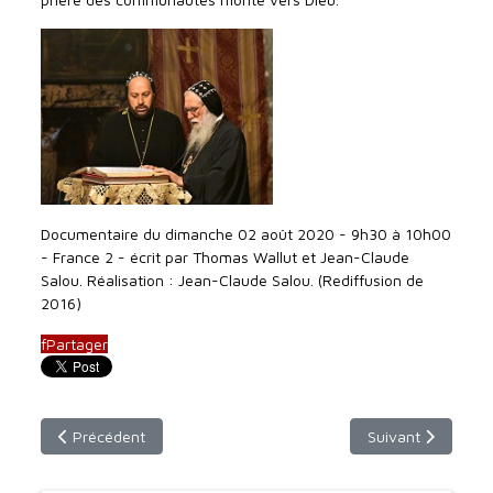
Documentaire du dimanche 02 août 2020 - 9h30 à 10h00
- France 2 - écrit par Thomas Wallut et Jean-Claude
Salou. Réalisation : Jean-Claude Salou. (Rediffusion de
2016)
f
Partager
Article précédent : Samedi 15 août 2020 à 9h45 - France 2 (ho
Article suivant : 
Précédent
Suivant