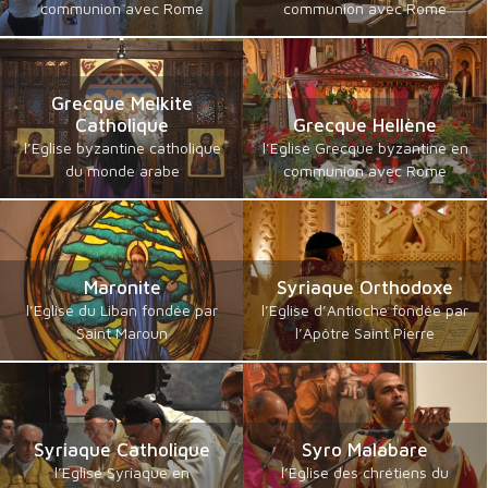
communion avec Rome
communion avec Rome
Grecque Melkite
Catholique
Grecque Hellène
l’Eglise byzantine catholique
l’Eglise Grecque byzantine en
du monde arabe
communion avec Rome
Maronite
Syriaque Orthodoxe
l’Eglise du Liban fondée par
l’Eglise d’Antioche fondée par
Saint Maroun
l’Apôtre Saint Pierre
Syriaque Catholique
Syro Malabare
l’Eglise Syriaque en
l’Eglise des chrétiens du