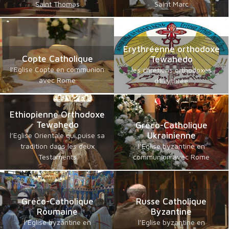
Saint Thomas
Saint Marc
Erythréenne orthodoxe
Copte Catholique
Tewahedo
l’Eglise Copte en communion
les chrétiens orthodoxes
avec Rome
d'Erythrée
Ethiopienne Orthodoxe
Tewahedo
Gréco-Catholique
Ukrainienne
l’Eglise Orientale qui puise sa
tradition dans les deux
l’Eglise byzantine en
Testaments
communion avec Rome
Gréco-Catholique
Russe Catholique
Roumaine
Byzantine
l’Eglise byzantine en
l’Eglise byzantine en