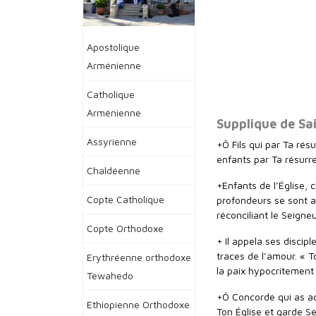
Apostolique
Arménienne
Catholique
Arménienne
Supplique de Sa
Assyrienne
+Ô Fils qui par Ta rés
enfants par Ta résurre
Chaldéenne
+Enfants de l’Église, 
Copte Catholique
profondeurs se sont ac
réconciliant le Seigne
Copte Orthodoxe
+ Il appela ses discipl
traces de l’amour. « 
Erythréenne orthodoxe
la paix hypocritement
Tewahedo
+Ô Concorde qui as ac
Ethiopienne Orthodoxe
Ton Église et garde Se