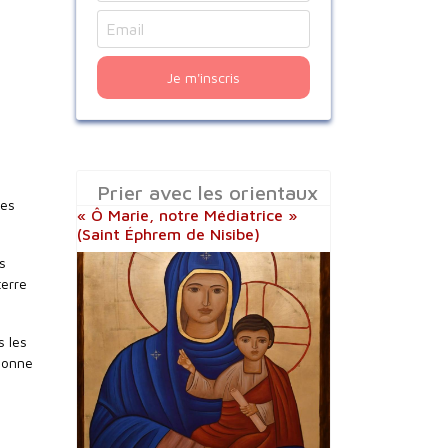
Je m'inscris
Prier avec les orientaux
ses
« Ô Marie, notre Médiatrice »
(Saint Éphrem de Nisibe)
s
terre
s les
 donne