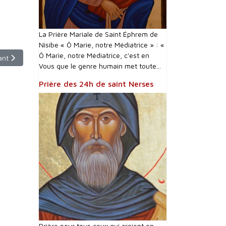
La Prière Mariale de Saint Éphrem de
Nisibe « Ô Marie, notre Médiatrice » : «
Ô Marie, notre Médiatrice, c'est en
le suivant : prière pour les défunts - Tradition Gréco-Catholique Ukrai
ant
Vous que le genre humain met toute...
Prière des 24h de saint Nerses
Prière pour tous ceux qui croient en