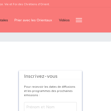
. Vie et Foi des Chrétiens d’Orient.
tales
Prier avec les Orientaux
Vidéos
Inscrivez-vous
Pour recevoir les dates de diffusions
et les programmes des prochaines
émissions :