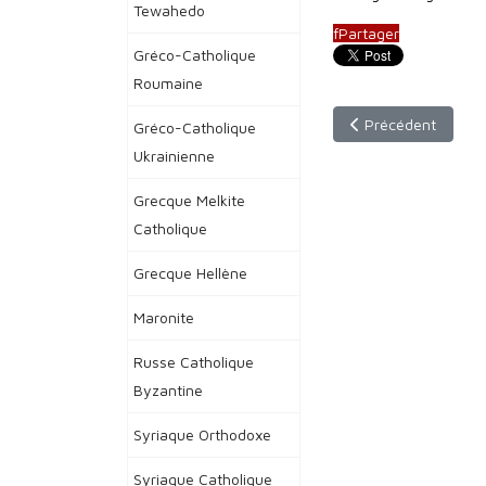
Tewahedo
f
Partager
Gréco-Catholique
Roumaine
Article précédent :
Précédent
Gréco-Catholique
Ukrainienne
Grecque Melkite
Catholique
Grecque Hellène
Maronite
Russe Catholique
Byzantine
Syriaque Orthodoxe
Syriaque Catholique