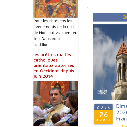
2
Pour les chrétiens les
évènements de la nuit
de Noël ont vraiment eu
lieu. Dans notre
tradition,...
les prêtres mariés
catholiques
orientaux autorisés
en Occident depuis
juin 2014
Dima
2026
2026
26
Fran
AVRIL