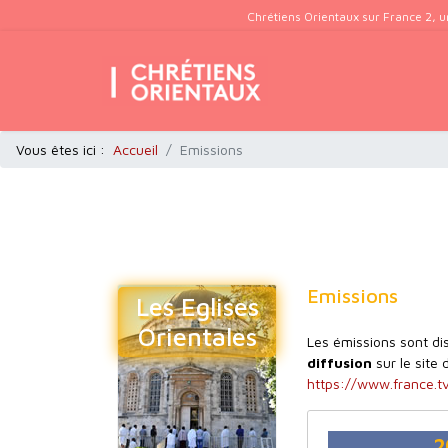
Chrétiens Orientaux sur France 2, u
Vous êtes ici :
Accueil
Emissions
Emissions
Les Eglises
Orientales
Les émissions sont d
diffusion
sur le site 
https://www.france.tv
2