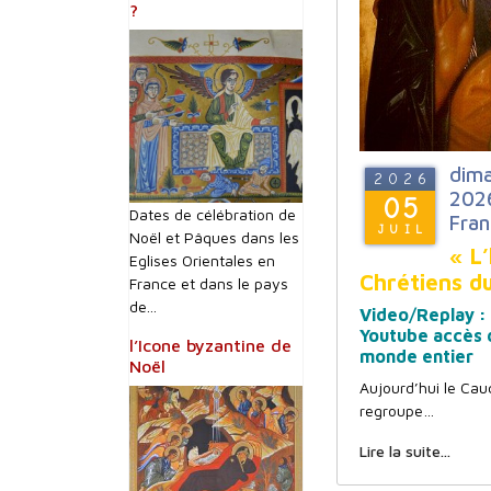
?
dima
2026
2026
05
Dates de célébration de
Fran
JUIL
Noël et Pâques dans les
« L’
Eglises Orientales en
Chrétiens d
France et dans le pays
de...
Video/Replay :
Youtube accès d
l’Icone byzantine de
monde entier
Noël
Aujourd’hui le Cau
regroupe…
Lire la suite...