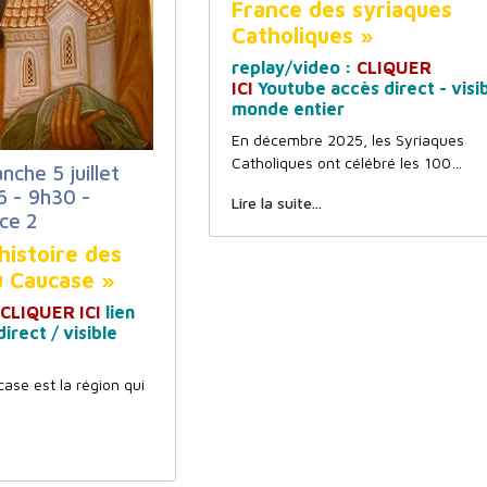
France des syriaques
Catholiques »
replay/video :
CLIQUER
ICI
Youtube accès direct - visi
monde entier
En décembre 2025, les Syriaques
Catholiques ont célébré les 100…
nche 5 juillet
 - 9h30 -
Lire la suite...
ce 2
histoire des
u Caucase »
CLIQUER ICI
lien
irect / visible
case est la région qui