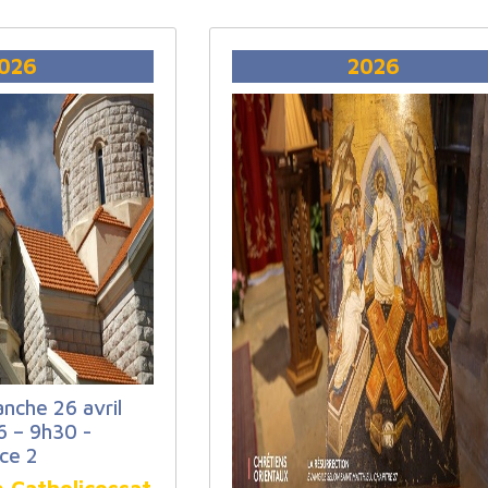
026
2026
nche 26 avril
 – 9h30 -
ce 2