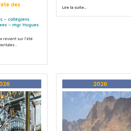
l’été des
Lire la suite...
s – collégiens
xes – mgr Hugues
 revient sur l’été
rientales…
026
2026