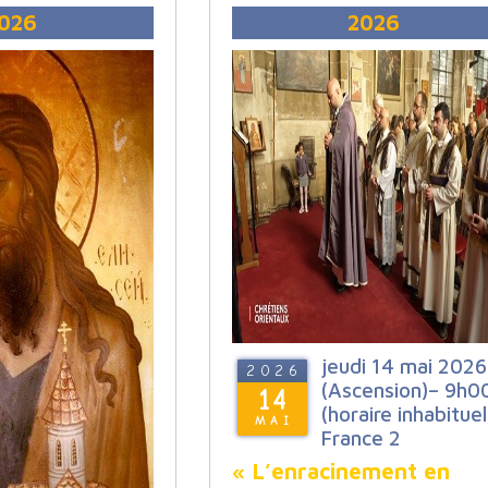
026
2026
jeudi 14 mai 2026
2026
(Ascension)– 9h0
14
(horaire inhabituel
MAI
France 2
« L’enracinement en