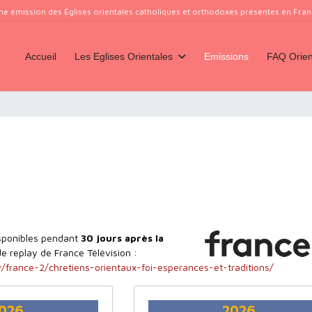
ne émission des Églises orientales catholiques et orthodoxes présentes en France
Accueil
Les Eglises Orientales
Emissions
FAQ Orien
isponibles pendant
30 jours après la
de replay de France Télévision :
/france-2/chretiens-orientaux-foi-esperances-et-traditions/
026
2026