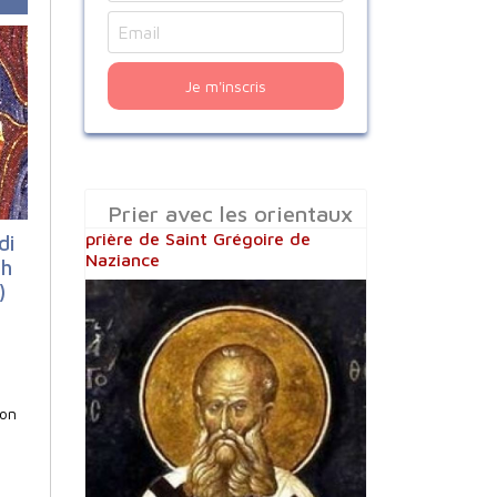
Je m'inscris
Prier avec les orientaux
prière de Saint Grégoire de
di
Naziance
0h
)
lon