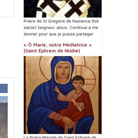
Prière de St Grégoire de Naziance (IVe
siècle) Seigneur Jésus, Continue à me
donner pour que je puisse partager
« Ô Marie, notre Médiatrice »
(Saint Éphrem de Nisibe)
La Prière Mariale de Saint Éphrem de