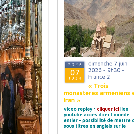
dimanche 7 juin
2026
2026 - 9h30 -
07
France 2
JUIN
« Trois
monastères arméniens 
Iran »
viceo replay :
cliquer ici
l
ien
youtube accès direct monde
entier - possibilité de mettre 
sous titres en anglais sur le