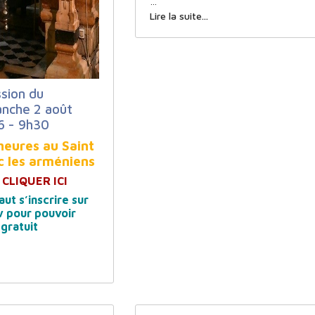
…
Lire la suite...
sion du
nche 2 août
6 - 9h30
heures au Saint
c les arméniens
:
CLIQUER ICI
aut s’inscrire sur
tv pour pouvoir
 gratuit