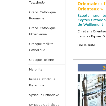
Tewahedo
Orientales : 
Orientaux »
Gréco-Catholique
Scouts maronite
Roumaine
Coptes Orthodo
de Woillemont
Gréco-Catholique
Chrétiens Orientaux
Ukrainienne
dans les Eglises O
Grecque Melkite
Lire la suite...
Catholique
Grecque Hellène
2
Maronite
Russe Catholique
Byzantine
Syriaque Orthodoxe
Syriaque Catholique