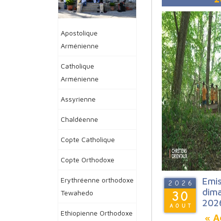
Apostolique
Arménienne
Catholique
Arménienne
Assyrienne
Chaldéenne
Copte Catholique
Copte Orthodoxe
Erythréenne orthodoxe
Emis
2026
dim
Tewahedo
30
202
AOUT
Ethiopienne Orthodoxe
« Ac