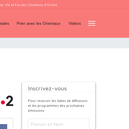
. Vie et Foi des Chrétiens d’Orient.
tales
Prier avec les Orientaux
Vidéos
Inscrivez-vous
Pour recevoir les dates de diffusions
et les programmes des prochaines
émissions :