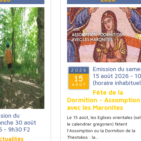
Emission du same
2026
15 août 2026 - 1
15
(horaire inhabituel
AOUT
Fête de la
Dormition - Assomption
avec les Maronites
sion du
Le 15 août, les Eglises orientales (se
anche 30 août
le calendrier grégorien) fêtent
6 - 9h30 F2
l’Assomption ou la Dormition de la
Théotokos : la…
tualités