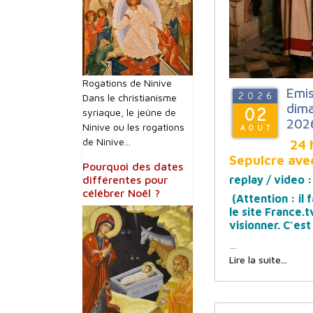
Rogations de Ninive
Emis
2026
Dans le christianisme
dima
02
syriaque, le jeûne de
202
Ninive ou les rogations
AOUT
de Ninive...
24 
Sepulcre ave
Pourquoi des dates
différentes pour
replay / video 
célébrer Noël ?
(Attention : il f
le site France.
visionner. C’est
…
Lire la suite...