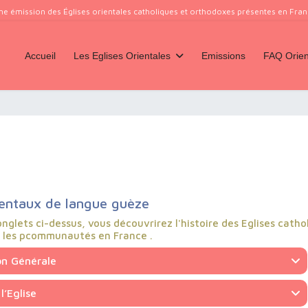
ne émission des Églises orientales catholiques et orthodoxes présentes en France
Accueil
Les Eglises Orientales
Emissions
FAQ Orien
ientaux de langue guèze
onglets ci-dessus, vous découvrirez l'histoire des Eglises catho
 les pcommunautés en France .
on Générale
l’Eglise