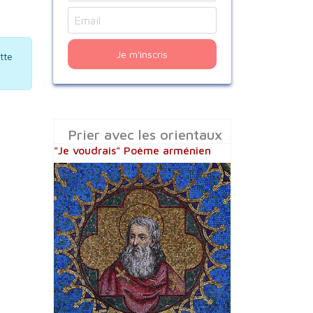
Je m'inscris
tte
Prier avec les orientaux
"Je voudrais" Poème arménien