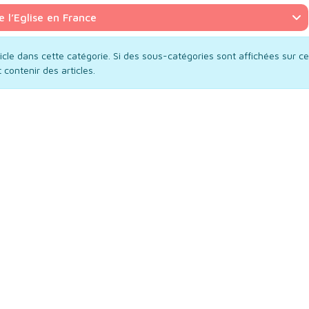
 l’Eglise en France
ticle dans cette catégorie. Si des sous-catégories sont affichées sur ce
 contenir des articles.