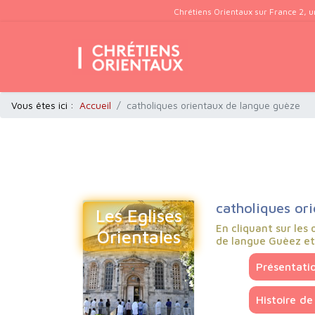
Chrétiens Orientaux sur France 2, u
Vous êtes ici :
Accueil
catholiques orientaux de langue guèze
catholiques or
Les Eglises
En cliquant sur les 
Orientales
de langue Guèez et
Présentati
Histoire de 