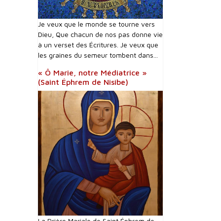
Je veux que le monde se tourne vers
Dieu, Que chacun de nos pas donne vie
à un verset des Écritures. Je veux que
les graines du semeur tombent dans...
« Ô Marie, notre Médiatrice »
(Saint Éphrem de Nisibe)
La Prière Mariale de Saint Éphrem de