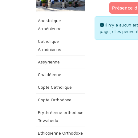
Présence de
Apostolique
Info
Il n'y a aucun ar
Arménienne
page, elles peuvent
Catholique
Arménienne
Assyrienne
Chaldéenne
Copte Catholique
Copte Orthodoxe
Erythréenne orthodoxe
Tewahedo
Ethiopienne Orthodoxe