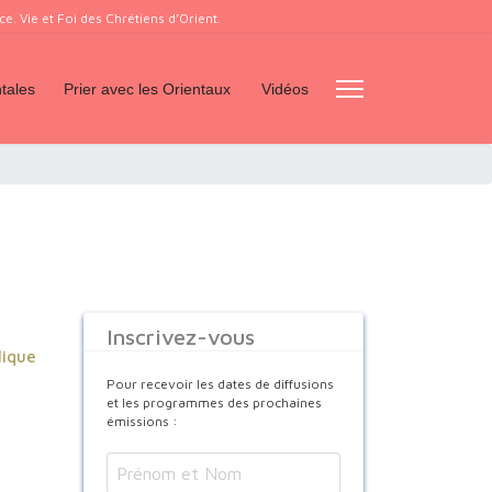
. Vie et Foi des Chrétiens d’Orient.
tales
Prier avec les Orientaux
Vidéos
Inscrivez-vous
lique
Pour recevoir les dates de diffusions
et les programmes des prochaines
émissions :