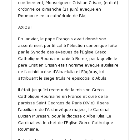
confinement, Monseigneur Cristian Crisan, (enfin!)
ordonné ce dimanche (21 juin) évêque en
Roumanie en la cathédrale de Blaj.
AXIOS !
En janvier, le pape François avait donné son
assentiment pontifical à l’élection canonique faite
par le Synode des évêques de l'Église Gréco-
Catholique Roumaine unie à Rome, par laquelle le
père Cristian Crişan était nommé évêque auxiliaire
de l'archidiocèse d'Alba-Iulia et Făgăraș, lui
attribuant le si
ège titulaire épiscopal d'Abula.
Il était jusqu’ici recteur de la mission Gréco
Catholique Roumaine en France et curé de la
paroisse Saint Georges de Paris (XVIe). Il sera
l'auxiliaire de l'Archevêque majeur, le Cardinal
Lucian Mureşan, pour le diocèse d'Alba Iulia. Le
Cardinal est le chef de l'Eglise Gréco Catholique
Roumaine.