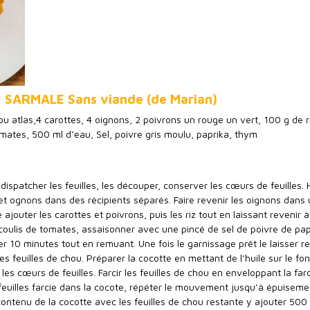
 SARMALE Sans viande (de Marian)
ou atlas,4 carottes, 4 oignons, 2 poivrons un rouge un vert, 100 g de r
omates, 500 ml d’eau, Sel, poivre gris moulu, paprika, thym
, dispatcher les feuilles, les découper, conserver les cœurs de feuilles.
 et ognons dans des récipients séparés. Faire revenir les oignons dans
é ajouter les carottes et poivrons, puis les riz tout en laissant revenir à
coulis de tomates, assaisonner avec une pincé de sel de poivre de pap
er 10 minutes tout en remuant. Une fois le garnissage prêt le laisser ref
les feuilles de chou. Préparer la cocotte en mettant de l’huile sur le fo
 les cœurs de feuilles. Farcir les feuilles de chou en enveloppant la fa
es feuilles farcie dans la cocote, répéter le mouvement jusqu’à épuisem
 contenu de la cocotte avec les feuilles de chou restante y ajouter 500