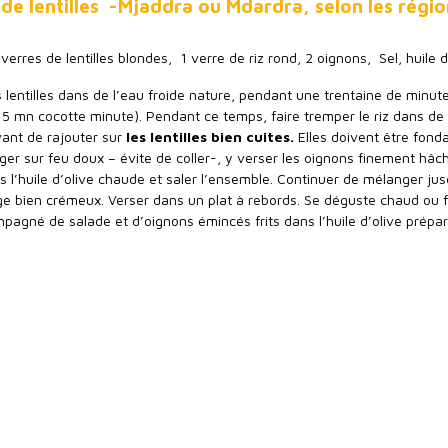
 de lentilles -Mjaddra ou Mdardra, selon les régio
erres de lentilles blondes, 1 verre de riz rond, 2 oignons, Sel, huile d
es lentilles dans de l’eau froide nature, pendant une trentaine de minut
15 mn cocotte minute). Pendant ce temps, faire tremper le riz dans de 
vant de rajouter sur
les lentilles bien cuites.
Elles doivent être fond
er sur feu doux – évite de coller-, y verser les oignons finement hâc
 l’huile d’olive chaude et saler l’ensemble. Continuer de mélanger ju
e bien crémeux. Verser dans un plat à rebords. Se déguste chaud ou f
mpagné de salade et d’oignons émincés frits dans l’huile d’olive prépa
 Jeune de Ninive