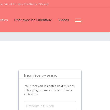
. Vie et Foi des Chrétiens d’Orient.
tales
Prier avec les Orientaux
Vidéos
Inscrivez-vous
Pour recevoir les dates de diffusions
et les programmes des prochaines
émissions :