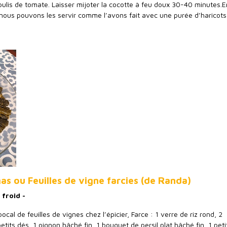
oulis de tomate. Laisser mijoter la cocotte à feu doux 30-40 minutes.E
nous pouvons les servir comme l’avons fait avec une purée d’haricots
as ou Feuilles de vigne farcies (de Randa)
 froid -
cal de feuilles de vignes chez l’épicier, Farce : 1 verre de riz rond, 2
its dés, 1 oignon hâché fin, 1 bouquet de persil plat hâché fin, 1 peti