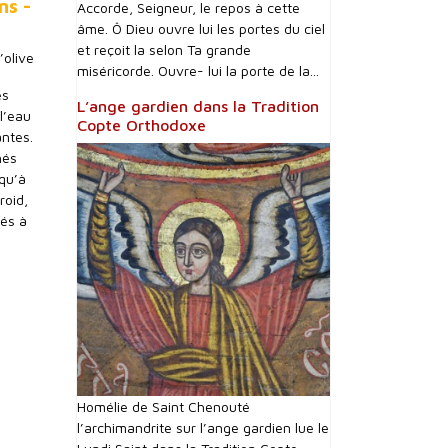
ns -
Accorde, Seigneur, le repos à cette
âme. Ô Dieu ouvre lui les portes du ciel
et reçoit la selon Ta grande
’olive
miséricorde. Ouvre- lui la porte de la...
es
L’ange gardien dans la Tradition
l’eau
Copte Orthodoxe
antes.
hés
squ’à
roid,
rés à
Homélie de Saint Chenouté
l’archimandrite sur l’ange gardien lue le