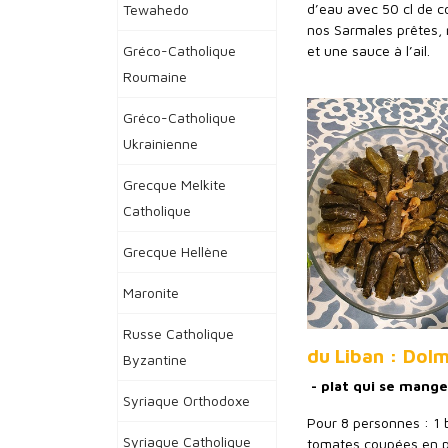
d’eau avec 50 cl de c
Tewahedo
nos Sarmales prêtes, 
Gréco-Catholique
et une sauce à l’ail.
Roumaine
Gréco-Catholique
Ukrainienne
Grecque Melkite
Catholique
Grecque Hellène
Maronite
Russe Catholique
du Liban : Dolm
Byzantine
- plat qui se mange
Syriaque Orthodoxe
Pour 8 personnes : 1 bo
Syriaque Catholique
tomates coupées en pet