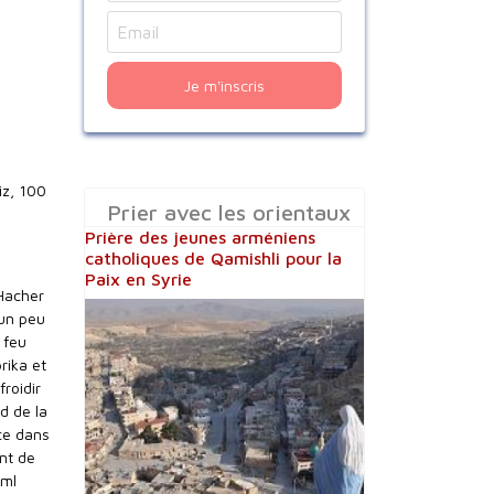
Je m'inscris
iz, 100
Prier avec les orientaux
Prière des jeunes arméniens
catholiques de Qamishli pour la
Paix en Syrie
 Hacher
 un peu
 feu
rika et
roidir
nd de la
rce dans
ent de
 ml