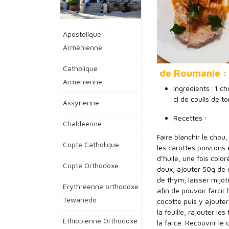
Apostolique
Arménienne
Catholique
de Roumanie :
Arménienne
Ingrédients :1 ch
cl de coulis de t
Assyrienne
Recettes :
Chaldéenne
Faire blanchir le chou
Copte Catholique
les carottes poivrons
d’huile, une fois color
Copte Orthodoxe
doux, ajouter 50g de 
de thym, laisser mijot
Erythréenne orthodoxe
afin de pouvoir farcir 
Tewahedo
cocotte puis y ajouter
la feuille, rajouter l
Ethiopienne Orthodoxe
la farce. Recouvrir le