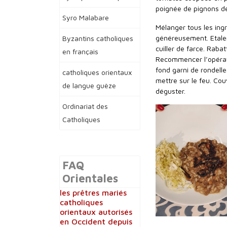
poignée de pignons de 
Syro Malabare
Mélanger tous les ingr
généreusement. Etaler
Byzantins catholiques
cuiller de farce. Rabatt
en français
Recommencer l’opérati
fond garni de rondelle
catholiques orientaux
mettre sur le feu. Cou
de langue guèze
déguster.
Ordinariat des
Catholiques
FAQ
Orientales
les prêtres mariés
catholiques
orientaux autorisés
en Occident depuis