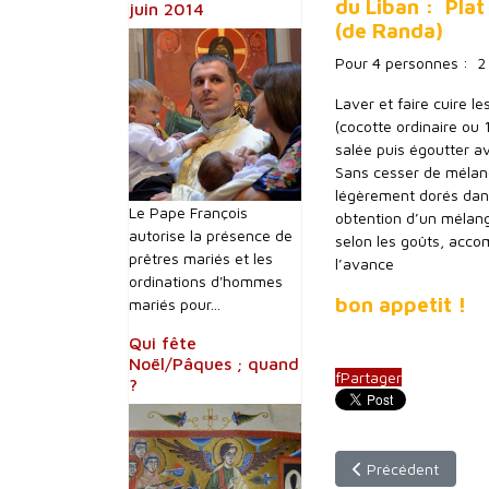
du Liban : Plat
juin 2014
(de Randa)
Pour 4 personnes : 2 v
Laver et faire cuire l
(cocotte ordinaire ou 
salée puis égoutter a
Sans cesser de mélang
légèrement dorés dans
Le Pape François
obtention d’un mélang
autorise la présence de
selon les goûts, acco
prêtres mariés et les
l’avance
ordinations d'hommes
bon appetit !
mariés pour...
Qui fête
Noël/Pâques ; quand
f
Partager
?
Article précédent :
Précédent