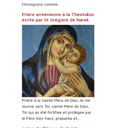
t'invoquons comme...
Prière arménienne à la Théotokos
écrite par St Grégoire de Narek
Prière à la Sainte Mère de Dieu Je me
tourne vers Toi, sainte Mère de Dieu,
Toi qui as été fortifiée et protégée par
le Père très-haut, préparée et...