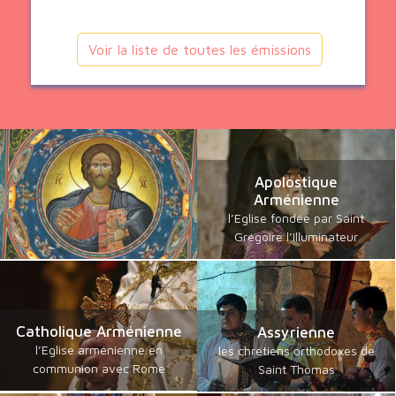
Voir la liste de toutes les émissions
Apolostique
Arménienne
l’Eglise fondée par Saint
Grégoire l’Illuminateur
Catholique Arménienne
Assyrienne
l’Eglise arménienne en
les chrétiens orthodoxes de
communion avec Rome
Saint Thomas