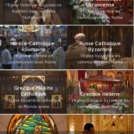
Ukrainienne
l’Eglise Orientale qui puise sa
tradition dans les deux
l’Eglise byzantine en
Testaments
communion avec Rome
Gréco-Catholique
Russe Catholique
Roumaine
Byzantine
l’Eglise byzantine en
l’Eglise byzantine en
communion avec Rome
communion avec Rome
Grecque Melkite
Catholique
Grecque Hellène
l’Eglise byzantine catholique
l’Eglise Grecque byzantine en
du monde arabe
communion avec Rome