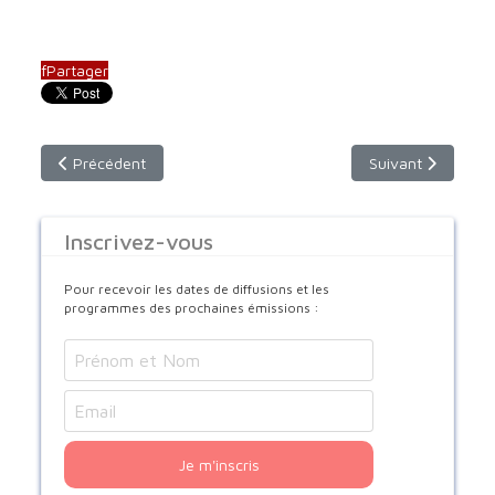
f
Partager
Article précédent : prière du matin, Saint Ephrem
Article suivant :
Précédent
Suivant
Inscrivez-vous
Pour recevoir les dates de diffusions et les
programmes des prochaines émissions :
Je m'inscris