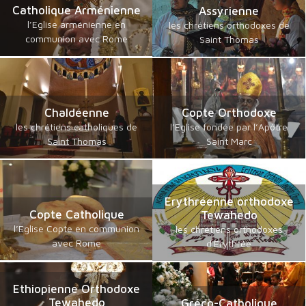
Catholique Arménienne
Assyrienne
l’Eglise arménienne en
les chrétiens orthodoxes de
communion avec Rome
Saint Thomas
Chaldéenne
Copte Orthodoxe
les chrétiens catholiques de
l’Eglise fondée par l’Apôtre
Saint Thomas
Saint Marc
Erythréenne orthodoxe
Copte Catholique
Tewahedo
l’Eglise Copte en communion
les chrétiens orthodoxes
avec Rome
d'Erythrée
Ethiopienne Orthodoxe
Tewahedo
Gréco-Catholique