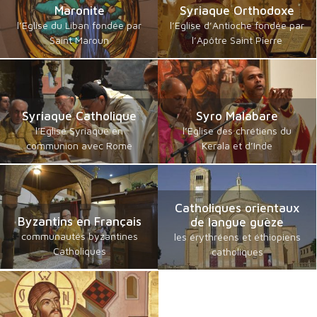
Maronite
Syriaque Orthodoxe
l’Eglise du Liban fondée par
l’Eglise d’Antioche fondée par
Saint Maroun
l’Apôtre Saint Pierre
Syriaque Catholique
Syro Malabare
l’Eglise Syriaque en
l’Eglise des chrétiens du
communion avec Rome
Kerala et d’Inde
Catholiques orientaux
Byzantins en Français
de langue guèze
communautés byzantines
les érythréens et éthiopiens
Catholiques
catholiques