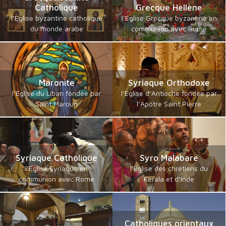
Catholique
Grecque Hellène
l’Eglise byzantine catholique
l’Eglise Grecque byzantine en
du monde arabe
communion avec Rome
Maronite
Syriaque Orthodoxe
l’Eglise du Liban fondée par
l’Eglise d’Antioche fondée par
Saint Maroun
l’Apôtre Saint Pierre
Syriaque Catholique
Syro Malabare
l’Eglise Syriaque en
l’Eglise des chrétiens du
communion avec Rome
Kerala et d’Inde
Catholiques orientaux