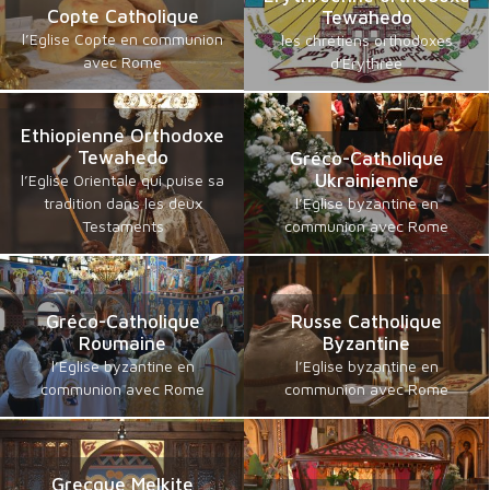
Copte Catholique
Tewahedo
l’Eglise Copte en communion
les chrétiens orthodoxes
avec Rome
d'Erythrée
Ethiopienne Orthodoxe
Tewahedo
Gréco-Catholique
Ukrainienne
l’Eglise Orientale qui puise sa
tradition dans les deux
l’Eglise byzantine en
Testaments
communion avec Rome
Gréco-Catholique
Russe Catholique
Roumaine
Byzantine
l’Eglise byzantine en
l’Eglise byzantine en
communion avec Rome
communion avec Rome
Grecque Melkite