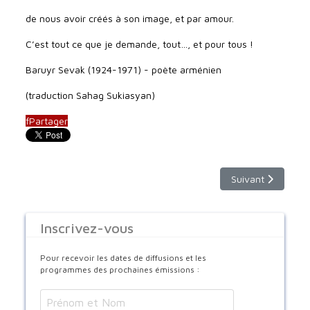
de nous avoir créés à son image, et par amour.
C’est tout ce que je demande, tout…, et pour tous !
Baruyr Sevak (1924-1971) - poète arménien
(traduction Sahag Sukiasyan)
f
Partager
Article suivant : 
Suivant
Inscrivez-vous
Pour recevoir les dates de diffusions et les
programmes des prochaines émissions :