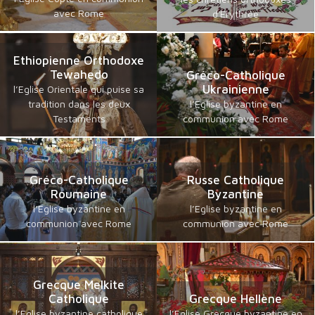
avec Rome
d'Erythrée
Ethiopienne Orthodoxe
Tewahedo
Gréco-Catholique
Ukrainienne
l’Eglise Orientale qui puise sa
tradition dans les deux
l’Eglise byzantine en
Testaments
communion avec Rome
Gréco-Catholique
Russe Catholique
Roumaine
Byzantine
l’Eglise byzantine en
l’Eglise byzantine en
communion avec Rome
communion avec Rome
Grecque Melkite
Catholique
Grecque Hellène
l’Eglise byzantine catholique
l’Eglise Grecque byzantine en