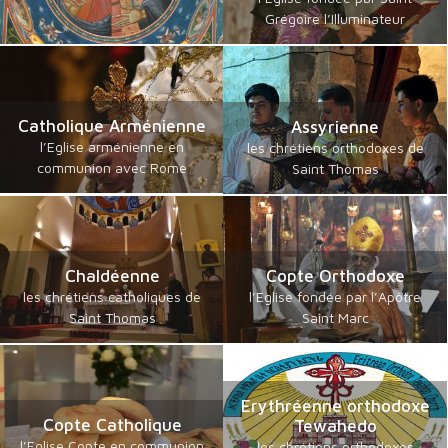
Grégoire l’Illuminateur
Catholique Arménienne
Assyrienne
l’Eglise arménienne en
les chrétiens orthodoxes de
communion avec Rome
Saint Thomas
Chaldéenne
Copte Orthodoxe
les chrétiens catholiques de
l’Eglise fondée par l’Apôtre
Saint Thomas
Saint Marc
Erythréenne orthodoxe
Copte Catholique
Tewahedo
l’Eglise Copte en communion
les chrétiens orthodoxes