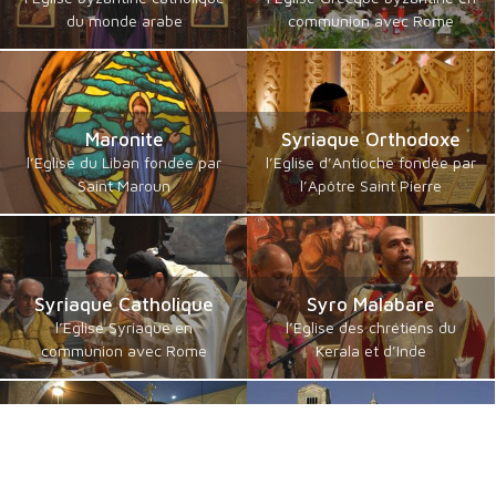
du monde arabe
communion avec Rome
Maronite
Syriaque Orthodoxe
l’Eglise du Liban fondée par
l’Eglise d’Antioche fondée par
Saint Maroun
l’Apôtre Saint Pierre
Syriaque Catholique
Syro Malabare
l’Eglise Syriaque en
l’Eglise des chrétiens du
communion avec Rome
Kerala et d’Inde
Catholiques orientaux
Byzantins en Français
de langue guèze
communautés byzantines
les érythréens et éthiopiens