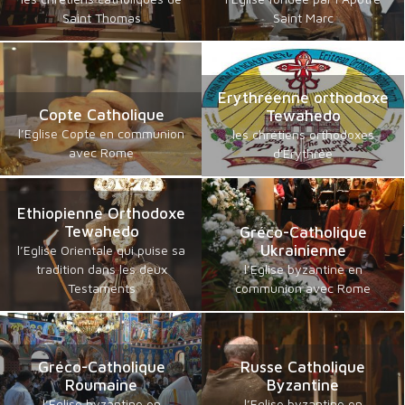
Saint Thomas
Saint Marc
Erythréenne orthodoxe
Copte Catholique
Tewahedo
l’Eglise Copte en communion
les chrétiens orthodoxes
avec Rome
d'Erythrée
Ethiopienne Orthodoxe
Tewahedo
Gréco-Catholique
Ukrainienne
l’Eglise Orientale qui puise sa
tradition dans les deux
l’Eglise byzantine en
Testaments
communion avec Rome
Gréco-Catholique
Russe Catholique
Roumaine
Byzantine
l’Eglise byzantine en
l’Eglise byzantine en