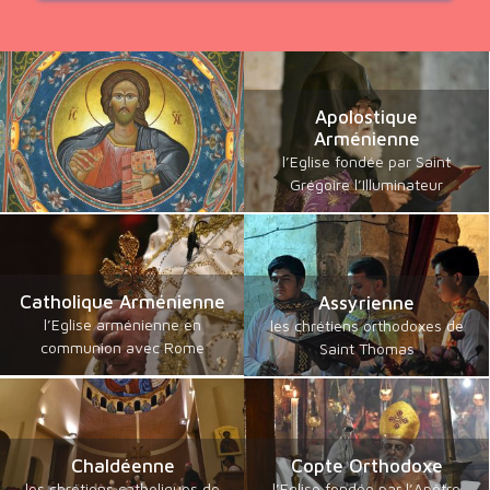
Apolostique
Arménienne
l’Eglise fondée par Saint
Grégoire l’Illuminateur
Catholique Arménienne
Assyrienne
l’Eglise arménienne en
les chrétiens orthodoxes de
communion avec Rome
Saint Thomas
Chaldéenne
Copte Orthodoxe
les chrétiens catholiques de
l’Eglise fondée par l’Apôtre