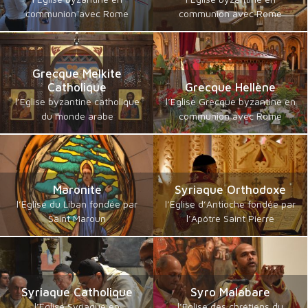
communion avec Rome
communion avec Rome
Grecque Melkite
Catholique
Grecque Hellène
l’Eglise byzantine catholique
l’Eglise Grecque byzantine en
du monde arabe
communion avec Rome
Maronite
Syriaque Orthodoxe
l’Eglise du Liban fondée par
l’Eglise d’Antioche fondée par
Saint Maroun
l’Apôtre Saint Pierre
Syriaque Catholique
Syro Malabare
l’Eglise Syriaque en
l’Eglise des chrétiens du