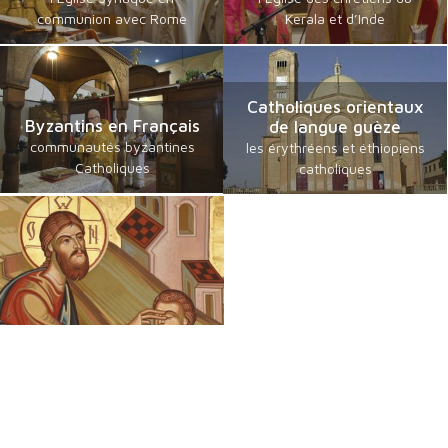
communion avec Rome
Kerala et d’Inde
Catholiques orientaux
Byzantins en Français
de langue guèze
communautés byzantines
les érythréens et éthiopiens
Catholiques
catholiques
Chrétiens Orientaux
Foi, Espérance et Traditions