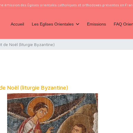
ne émission des Églises orientales catholiques et orthodoxes présentes en France
Accueil
Les Eglises Orientales
Emissions
FAQ Orien
it de Noël (liturgie Byzantine)
 de Noël (liturgie Byzantine)