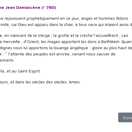
ine Jean Damascène († 780)
re se réjouissent prophétiquement en ce jour, anges et hommes fêtons
ennité, car Dieu est apparu dans la chair, à tous ceux qui étaient assis 
, en naissant de la Vierge ; la grotte et la crèche l’accueillirent ; Les
a merveille ; d’Orient, les mages apportent les dons à Bethléem. Quan
dignes nous lui apportons la louange angélique : gloire au plus haut d
ix : * l’attente des peuples est arrivée, venant nous sauver de
’ennemi.
ils, et au Saint-Esprit.
ours, et dans les siècles des siècles. Amen.
 prière de Saint Grégoire de Naziance
Artic
Suiv