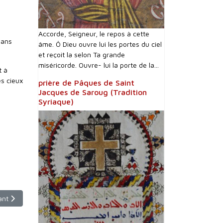
Accorde, Seigneur, le repos à cette
dans
âme. Ô Dieu ouvre lui les portes du ciel
et reçoit la selon Ta grande
miséricorde. Ouvre- lui la porte de la...
t à
es cieux
prière de Pâques de Saint
Jacques de Saroug (Tradition
Syriaque)
le suivant : Prière des jeunes arméniens catholiques de Qamishli pour 
ant