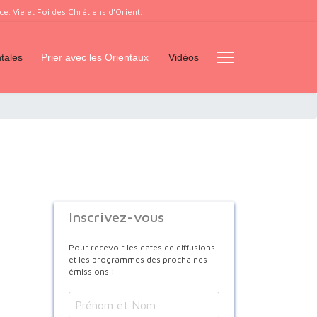
. Vie et Foi des Chrétiens d’Orient.
tales
Prier avec les Orientaux
Vidéos
Inscrivez-vous
Pour recevoir les dates de diffusions
et les programmes des prochaines
émissions :