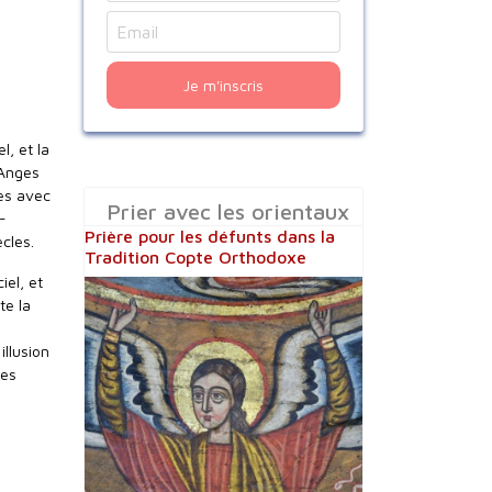
Je m'inscris
l, et la
 Anges
ges avec
Prier avec les orientaux
-
Prière pour les défunts dans la
cles.
Tradition Copte Orthodoxe
iel, et
te la
illusion
les