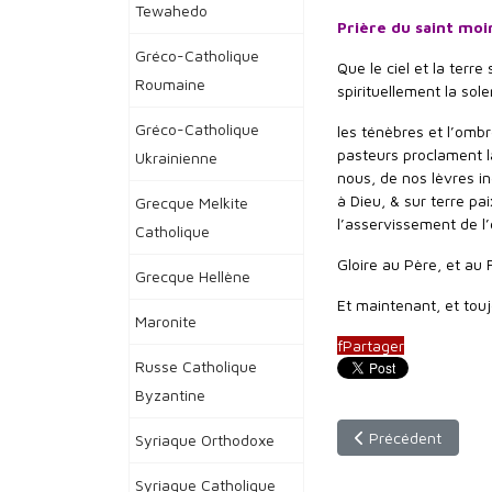
Tewahedo
Prière du saint mo
Gréco-Catholique
Que le ciel et la ter
Roumaine
spirituellement la sol
Gréco-Catholique
les ténèbres et l’ombre
pasteurs proclament l
Ukrainienne
nous, de nos lèvres in
à Dieu, & sur terre pa
Grecque Melkite
l’asservissement de l
Catholique
Gloire au Père, et au F
Grecque Hellène
Et maintenant, et touj
Maronite
f
Partager
Russe Catholique
Byzantine
Article précédent :
Précédent
Syriaque Orthodoxe
Syriaque Catholique