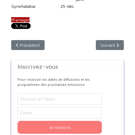
Syromalabar
25-déc
f
Partager
Article précédent : toutes les Eglises ne suivent pas le même 
Article suivant : 
Précédent
Suivant
Inscrivez-vous
Pour recevoir les dates de diffusions et les
programmes des prochaines émissions :
Je m'inscris