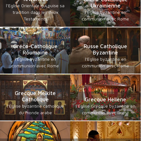
Ukrainienne
l’Eglise Orientale qui puise sa
tradition dans les deux
l’Eglise byzantine en
Testaments
communion avec Rome
Gréco-Catholique
Russe Catholique
Roumaine
Byzantine
l’Eglise byzantine en
l’Eglise byzantine en
communion avec Rome
communion avec Rome
Grecque Melkite
Catholique
Grecque Hellène
l’Eglise byzantine catholique
l’Eglise Grecque byzantine en
du monde arabe
communion avec Rome