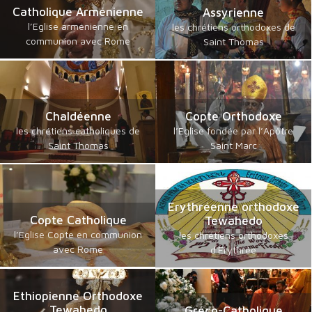
Catholique Arménienne
Assyrienne
l’Eglise arménienne en
les chrétiens orthodoxes de
communion avec Rome
Saint Thomas
Chaldéenne
Copte Orthodoxe
les chrétiens catholiques de
l’Eglise fondée par l’Apôtre
Saint Thomas
Saint Marc
Erythréenne orthodoxe
Copte Catholique
Tewahedo
l’Eglise Copte en communion
les chrétiens orthodoxes
avec Rome
d'Erythrée
Ethiopienne Orthodoxe
Tewahedo
Gréco-Catholique