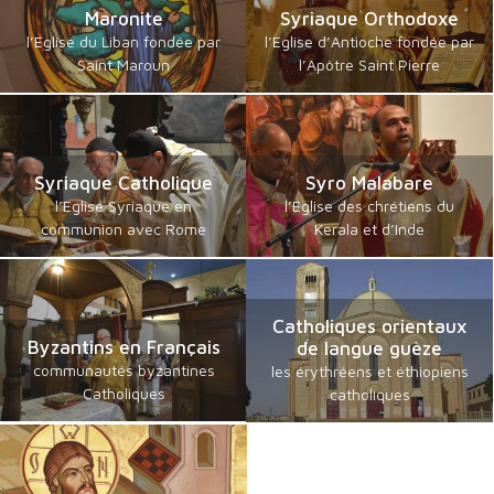
Maronite
Syriaque Orthodoxe
l’Eglise du Liban fondée par
l’Eglise d’Antioche fondée par
Saint Maroun
l’Apôtre Saint Pierre
Syriaque Catholique
Syro Malabare
l’Eglise Syriaque en
l’Eglise des chrétiens du
communion avec Rome
Kerala et d’Inde
Catholiques orientaux
Byzantins en Français
de langue guèze
communautés byzantines
les érythréens et éthiopiens
Catholiques
catholiques