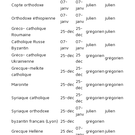
07-
07-
Copte orthodoxe
julien
julien
janv
janv
07-
07-
Orthodoxe éthiopienne
julien
julien
janv
janv
Gréco- catholique
25-
25-déc
grégorien
julien
Roumaine
déc
Catholique Russe
07-
07-
julien
julien
Byzantin
janv
janv
Gréco- catholique
25
25-déc
grégorien
grégorien
Ukrainienne
déc
Grecque-melkite
25-
25-déc
grégorien
grégorien
catholique
déc
25-
Maronite
25-déc
grégorien
grégorien
déc
25-
Syriaque catholique
25-déc
grégorien
grégorien
déc
07-
Syriaque orthodoxe
25-déc
julien
julien
janv
byzantin français (Lyon)
25-déc
grégorien
07-
Grecque Hellène
25 dec
grégorien
julien
janv