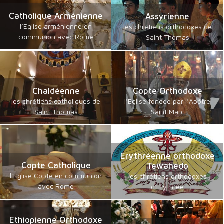
Catholique Arménienne
Assyrienne
l’Eglise arménienne en
les chrétiens orthodoxes de
communion avec Rome
Saint Thomas
Chaldéenne
Copte Orthodoxe
les chrétiens catholiques de
l’Eglise fondée par l’Apôtre
Saint Thomas
Saint Marc
Erythréenne orthodoxe
Copte Catholique
Tewahedo
l’Eglise Copte en communion
les chrétiens orthodoxes
avec Rome
d'Erythrée
Ethiopienne Orthodoxe