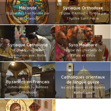
Maronite
Syriaque Orthodoxe
l’Eglise du Liban fondée par
l’Eglise d’Antioche fondée par
Saint Maroun
l’Apôtre Saint Pierre
Syriaque Catholique
Syro Malabare
l’Eglise Syriaque en
l’Eglise des chrétiens du
communion avec Rome
Kerala et d’Inde
Catholiques orientaux
Byzantins en Français
de langue guèze
communautés byzantines
les érythréens et éthiopiens
Catholiques
catholiques