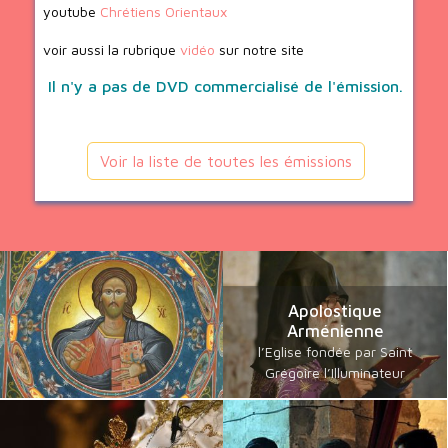
youtube
Chrétiens Orientaux
voir aussi la rubrique
vidéo
sur notre site
Il n'y a pas de DVD commercialisé de l'émission.
Voir la liste de toutes les émissions
Apolostique
Arménienne
l’Eglise fondée par Saint
Grégoire l’Illuminateur