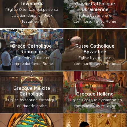
Tewahedo
Gréco-Catholique
Ukrainienne
l’Eglise Orientale qui puise sa
tradition dans les deux
l’Eglise byzantine en
Testaments
communion avec Rome
Gréco-Catholique
Russe Catholique
Roumaine
Byzantine
l’Eglise byzantine en
l’Eglise byzantine en
communion avec Rome
communion avec Rome
Grecque Melkite
Catholique
Grecque Hellène
l’Eglise byzantine catholique
l’Eglise Grecque byzantine en
du monde arabe
communion avec Rome