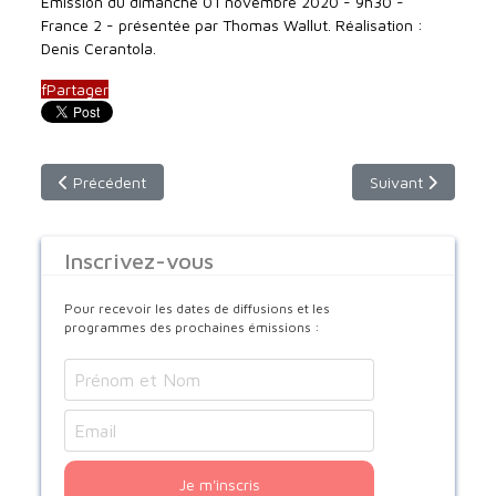
Emission du dimanche 01 novembre 2020 - 9h30 -
France 2 - présentée par Thomas Wallut. Réalisation :
Denis Cerantola.
f
Partager
Article précédent : Dimanche 22 novembre 2020 de 8h30 à 1
Article suivant :
Précédent
Suivant
Inscrivez-vous
Pour recevoir les dates de diffusions et les
programmes des prochaines émissions :
Je m'inscris