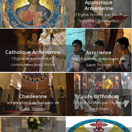
Apolostique
Arménienne
l’Eglise fondée par Saint
Grégoire l’Illuminateur
Catholique Arménienne
Assyrienne
l’Eglise arménienne en
les chrétiens orthodoxes de
communion avec Rome
Saint Thomas
Chaldéenne
Copte Orthodoxe
les chrétiens catholiques de
l’Eglise fondée par l’Apôtre
Saint Thomas
Saint Marc