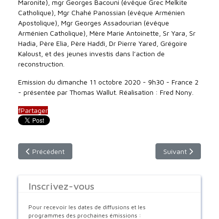
Maronite), mgr Georges Bacouni (évêque Grec Melkite
Catholique), Mgr Chahé Panossian (évêque Arménien
Apostolique), Mgr Georges Assadourian (évêque
Arménien Catholique), Mère Marie Antoinette, Sr Yara, Sr
Hadia, Père Elia, Père Haddi, Dr Pierre Yared, Grégoire
Kaloust, et des jeunes investis dans l’action de
reconstruction.
Emission du dimanche 11 octobre 2020 - 9h30 - France 2
- présentée par Thomas Wallut. Réalisation : Fred Nony.
f
Partager
Article précédent : Dimanche 1er novembre 2020 à 9h30 - F
Article suivant :
Précédent
Suivant
Inscrivez-vous
Pour recevoir les dates de diffusions et les
programmes des prochaines émissions :