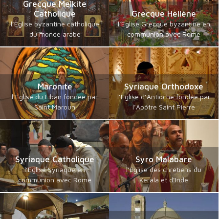
Grecque Melkite
Catholique
Grecque Hellène
l’Eglise byzantine catholique
l’Eglise Grecque byzantine en
du monde arabe
communion avec Rome
Maronite
Syriaque Orthodoxe
l’Eglise du Liban fondée par
l’Eglise d’Antioche fondée par
Saint Maroun
l’Apôtre Saint Pierre
Syriaque Catholique
Syro Malabare
l’Eglise Syriaque en
l’Eglise des chrétiens du
communion avec Rome
Kerala et d’Inde