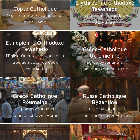
Erythréenne orthodoxe
Copte Catholique
Tewahedo
l’Eglise Copte en communion
les chrétiens orthodoxes
avec Rome
d'Erythrée
Ethiopienne Orthodoxe
Tewahedo
Gréco-Catholique
Ukrainienne
l’Eglise Orientale qui puise sa
tradition dans les deux
l’Eglise byzantine en
Testaments
communion avec Rome
Gréco-Catholique
Russe Catholique
Roumaine
Byzantine
l’Eglise byzantine en
l’Eglise byzantine en
communion avec Rome
communion avec Rome