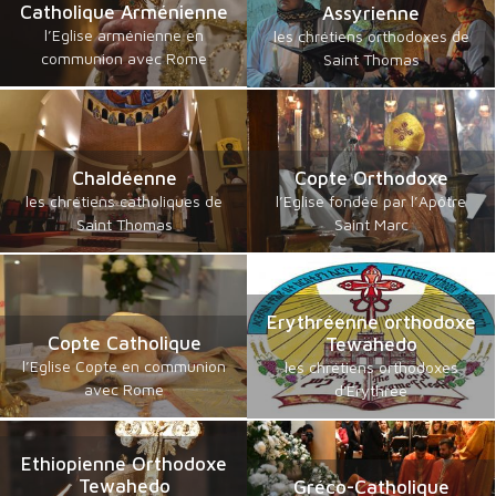
Catholique Arménienne
Assyrienne
l’Eglise arménienne en
les chrétiens orthodoxes de
communion avec Rome
Saint Thomas
Chaldéenne
Copte Orthodoxe
les chrétiens catholiques de
l’Eglise fondée par l’Apôtre
Saint Thomas
Saint Marc
Erythréenne orthodoxe
Copte Catholique
Tewahedo
l’Eglise Copte en communion
les chrétiens orthodoxes
avec Rome
d'Erythrée
Ethiopienne Orthodoxe
Tewahedo
Gréco-Catholique