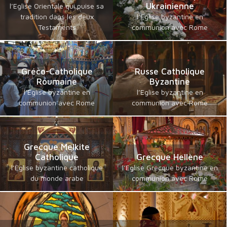
Ukrainienne
l’Eglise Orientale qui puise sa
tradition dans les deux
l’Eglise byzantine en
Testaments
communion avec Rome
Gréco-Catholique
Russe Catholique
Roumaine
Byzantine
l’Eglise byzantine en
l’Eglise byzantine en
communion avec Rome
communion avec Rome
Grecque Melkite
Catholique
Grecque Hellène
l’Eglise byzantine catholique
l’Eglise Grecque byzantine en
du monde arabe
communion avec Rome