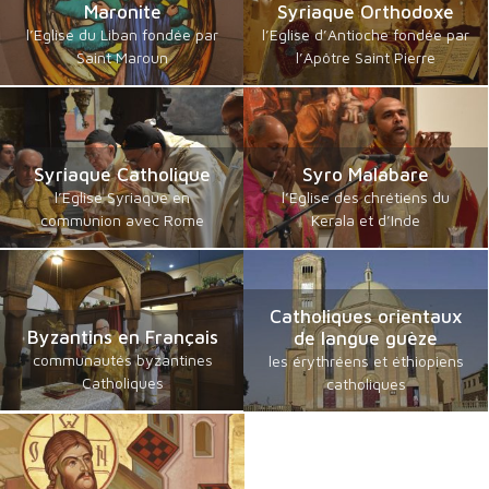
Maronite
Syriaque Orthodoxe
l’Eglise du Liban fondée par
l’Eglise d’Antioche fondée par
Saint Maroun
l’Apôtre Saint Pierre
Syriaque Catholique
Syro Malabare
l’Eglise Syriaque en
l’Eglise des chrétiens du
communion avec Rome
Kerala et d’Inde
Catholiques orientaux
Byzantins en Français
de langue guèze
communautés byzantines
les érythréens et éthiopiens
Catholiques
catholiques