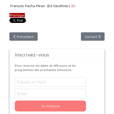
François Pacha Miran (Ed Geuthner).
ICI
f
Partager
Article précédent : Dimanche 11 octobre 2020 à 9h30 - Franc
Article suivant : 
Précédent
Suivant
Inscrivez-vous
Pour recevoir les dates de diffusions et les
programmes des prochaines émissions :
Je m'inscris