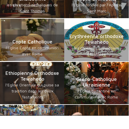
les chrétiens catholiques de
l’Eglise fondée par l’Apôtre
Saint Thomas
Saint Marc
Erythréenne orthodoxe
Copte Catholique
Tewahedo
l’Eglise Copte en communion
les chrétiens orthodoxes
avec Rome
d'Erythrée
Ethiopienne Orthodoxe
Tewahedo
Gréco-Catholique
Ukrainienne
l’Eglise Orientale qui puise sa
tradition dans les deux
l’Eglise byzantine en
Testaments
communion avec Rome
Gréco-Catholique
Russe Catholique
Roumaine
Byzantine