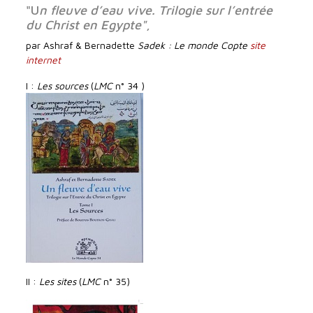
"U
n fleuve d’eau vive. Trilogie sur l’entrée
du Christ en Egypte"
,
par
Ashraf & Bernadette
Sadek : Le monde Copte
site
internet
I :
Les sources
(
LMC
n° 34 )
II :
Les sites
(
LMC
n° 35)