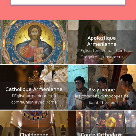
Apolostique
Arménienne
l’Eglise fondée par Saint
Grégoire l’Illuminateur
Catholique Arménienne
Assyrienne
l’Eglise arménienne en
les chrétiens orthodoxes de
communion avec Rome
Saint Thomas
Chaldéenne
Copte Orthodoxe