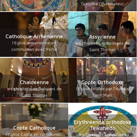
Grégoire l’Illuminateur
Catholique Arménienne
Assyrienne
l’Eglise arménienne en
les chrétiens orthodoxes de
communion avec Rome
Saint Thomas
Chaldéenne
Copte Orthodoxe
les chrétiens catholiques de
l’Eglise fondée par l’Apôtre
Saint Thomas
Saint Marc
Erythréenne orthodoxe
Copte Catholique
Tewahedo
l’Eglise Copte en communion
les chrétiens orthodoxes