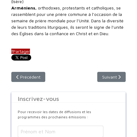
(Isère)
Arméniens,
orthodoxes, protestants et catholiques, se
rassemblent pour une prière commune à l’occasion de la
semaine de prière mondiale pour l’Unité. Dans la diversité
de leurs traditions liturgiques, ils seront le signe de l’unité
des Églises dans la confiance en Christ et en Dieu.
f
Partager
Article précédent : Dimanche 14 février 2021 - 9h10 (horaire i
Article suivant :
Précédent
Suivant
Inscrivez-vous
Pour recevoir les dates de diffusions et les
programmes des prochaines émissions :