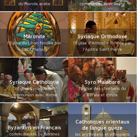
du monde arabe
communion avec Rome
Maronite
Syriaque Orthodoxe
l’Eglise du Liban fondée par
l’Eglise d’Antioche fondée par
Saint Maroun
l’Apôtre Saint Pierre
Syriaque Catholique
Syro Malabare
l’Eglise Syriaque en
l’Eglise des chrétiens du
communion avec Rome
Kerala et d’Inde
Catholiques orientaux
Byzantins en Français
de langue guèze
communautés byzantines
les érythréens et éthiopiens