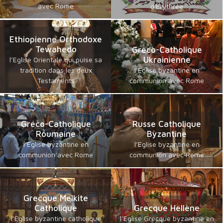
avec Rome
d'Erythrée
Ethiopienne Orthodoxe
Tewahedo
Gréco-Catholique
Ukrainienne
l’Eglise Orientale qui puise sa
tradition dans les deux
l’Eglise byzantine en
Testaments
communion avec Rome
Gréco-Catholique
Russe Catholique
Roumaine
Byzantine
l’Eglise byzantine en
l’Eglise byzantine en
communion avec Rome
communion avec Rome
Grecque Melkite
Catholique
Grecque Hellène
l’Eglise byzantine catholique
l’Eglise Grecque byzantine en