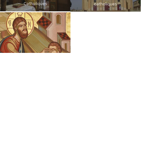
Catholiques
catholiques
Chrétiens Orientaux
Foi, Espérance et Traditions
Une émission des Eglises orientales présentes en France sur
France 2. Découvrez la Foi et les Traditions des Chrétiens
d'Orient, le dimanche de 9h30 à 10h00 - 1 dimanche sur 4 et
jours de fête
Suivez-nous sur :