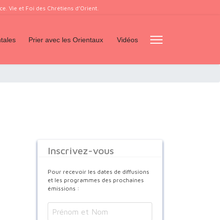
. Vie et Foi des Chrétiens d’Orient.
tales
Prier avec les Orientaux
Vidéos
Inscrivez-vous
Pour recevoir les dates de diffusions
et les programmes des prochaines
émissions :