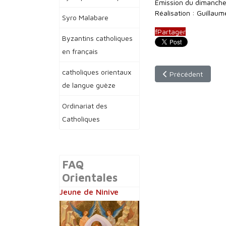
Emission du dimanche
Réalisation : Guillaum
Syro Malabare
f
Partager
Byzantins catholiques
en français
catholiques orientaux
Article précédent :
Précédent
de langue guèze
Ordinariat des
Catholiques
FAQ
Orientales
Jeune de Ninive