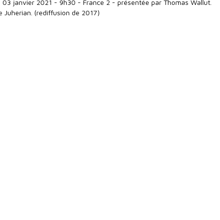
 03 janvier 2021 - 9h30 - France 2 - présentée par Thomas Wallut.
e Juherian. (rediffusion de 2017)
 Dimanche 24 janvier 2021 - 9h30 à 12h - France 2