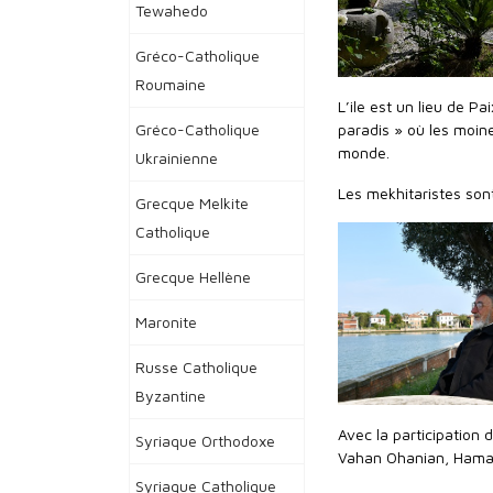
Tewahedo
Gréco-Catholique
Roumaine
L’ile est un lieu de Pa
Gréco-Catholique
paradis » où les moine
monde.
Ukrainienne
Les mekhitaristes sont 
Grecque Melkite
Catholique
Grecque Hellène
Maronite
Russe Catholique
Byzantine
Avec la participation
Syriaque Orthodoxe
Vahan Ohanian, Hamaza
Syriaque Catholique