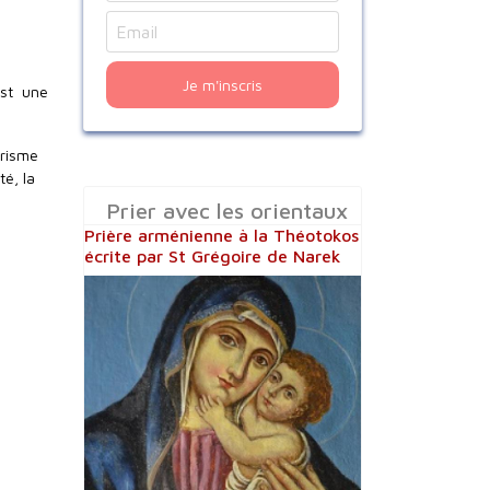
Je m'inscris
est une
arisme
té, la
Prier avec les orientaux
Prière arménienne à la Théotokos
écrite par St Grégoire de Narek