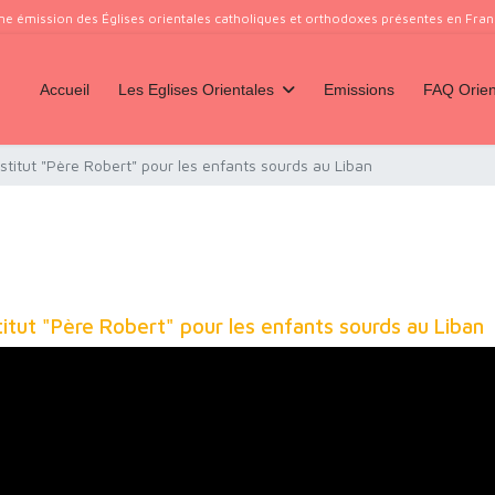
ne émission des Églises orientales catholiques et orthodoxes présentes en France
Accueil
Les Eglises Orientales
Emissions
FAQ Orien
institut "Père Robert" pour les enfants sourds au Liban
stitut "Père Robert" pour les enfants sourds au Liban