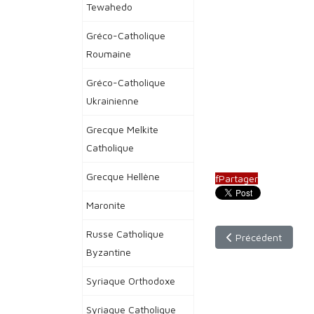
Tewahedo
Gréco-Catholique
Roumaine
Gréco-Catholique
Ukrainienne
Grecque Melkite
Catholique
Grecque Hellène
f
Partager
Maronite
Russe Catholique
Article précédent :
Précédent
Byzantine
Syriaque Orthodoxe
Syriaque Catholique