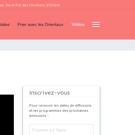
. Vie et Foi des Chrétiens d’Orient.
tales
Prier avec les Orientaux
Vidéos
Inscrivez-vous
Pour recevoir les dates de diffusions
et les programmes des prochaines
émissions :