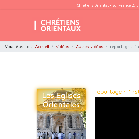
Chrétiens Orientaux sur France 2, u
Vous êtes ici :
Accueil
Vidéos
Autres vidéos
reportage : l'
reportage : l'in
Les Eglises
Orientales