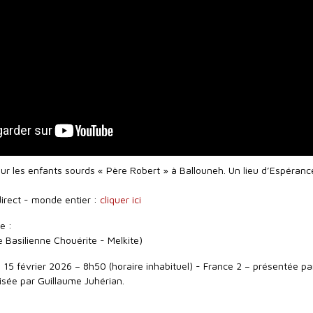
pour les enfants sourds « Père Robert » à Ballouneh. Un lieu d’Espéran
direct - monde entier :
cliquer ici
e :
 Basilienne Chouérite - Melkite)
15 février 2026 – 8h50 (horaire inhabituel) - France 2 – présentée pa
isée par Guillaume Juhérian.