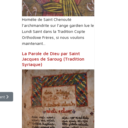
Homélie de Saint Chenouté
l’archimandrite sur l’ange gardien lue le
Lundi Saint dans la Tradition Copte
Orthodoxe Frères, si nous voulons
maintenant...
La Parole de Dieu par Saint
Jacques de Saroug (Tradition
Syriaque)
le suivant : reportage : exposition "Trésors d'Arménie" à Marseille.
ant