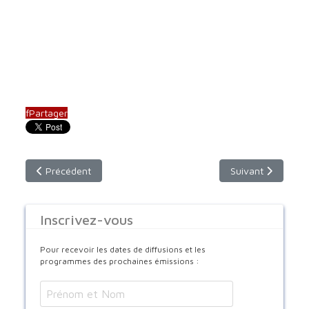
f
Partager
Article précédent : reportage : l'institut "Père Robert" pour l
Article suivant : 
Précédent
Suivant
Inscrivez-vous
Pour recevoir les dates de diffusions et les
programmes des prochaines émissions :