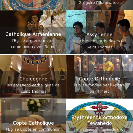
Grégoire l’Illuminateur
Catholique Arménienne
Assyrienne
l’Eglise arménienne en
les chrétiens orthodoxes de
communion avec Rome
Saint Thomas
Chaldéenne
Copte Orthodoxe
les chrétiens catholiques de
l’Eglise fondée par l’Apôtre
Saint Thomas
Saint Marc
Erythréenne orthodoxe
Copte Catholique
Tewahedo
l’Eglise Copte en communion
les chrétiens orthodoxes