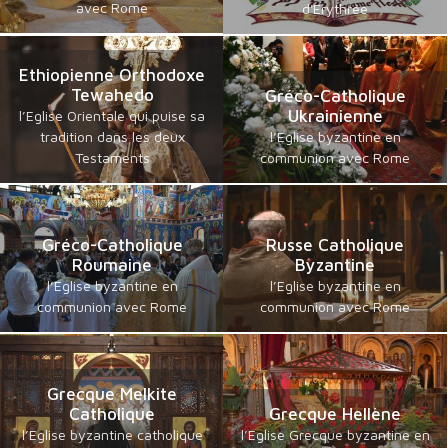
avec Rome
d'Erythrée
Ethiopienne Orthodoxe
Tewahedo
Gréco-Catholique
Ukrainienne
l’Eglise Orientale qui puise sa
tradition dans les deux
l’Eglise byzantine en
Testaments
communion avec Rome
Gréco-Catholique
Russe Catholique
Roumaine
Byzantine
l’Eglise byzantine en
l’Eglise byzantine en
communion avec Rome
communion avec Rome
Grecque Melkite
Catholique
Grecque Hellène
l’Eglise byzantine catholique
l’Eglise Grecque byzantine en