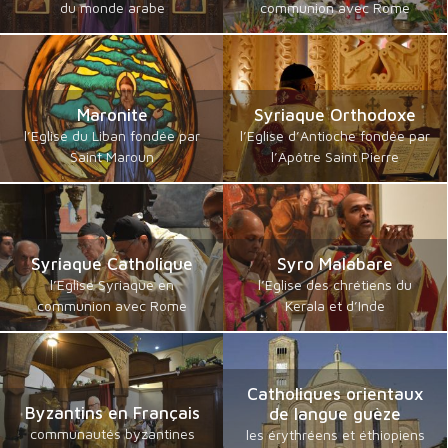
du monde arabe
communion avec Rome
Maronite
Syriaque Orthodoxe
l’Eglise du Liban fondée par
l’Eglise d’Antioche fondée par
Saint Maroun
l’Apôtre Saint Pierre
Syriaque Catholique
Syro Malabare
l’Eglise Syriaque en
l’Eglise des chrétiens du
communion avec Rome
Kerala et d’Inde
Catholiques orientaux
Byzantins en Français
de langue guèze
communautés byzantines
les érythréens et éthiopiens