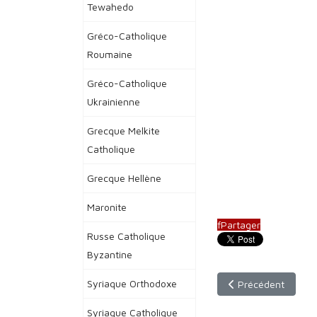
Tewahedo
Gréco-Catholique
Roumaine
Gréco-Catholique
Ukrainienne
Grecque Melkite
Catholique
Grecque Hellène
Maronite
f
Partager
Russe Catholique
Byzantine
Syriaque Orthodoxe
Article précédent : 
Précédent
Syriaque Catholique