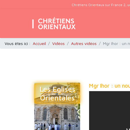
Chrétiens Orientaux sur France 2, u
Vous êtes ici :
Accueil
Vidéos
Autres vidéos
Mgr Ihor : un 
Mgr Ihor : un no
Les Eglises
Orientales