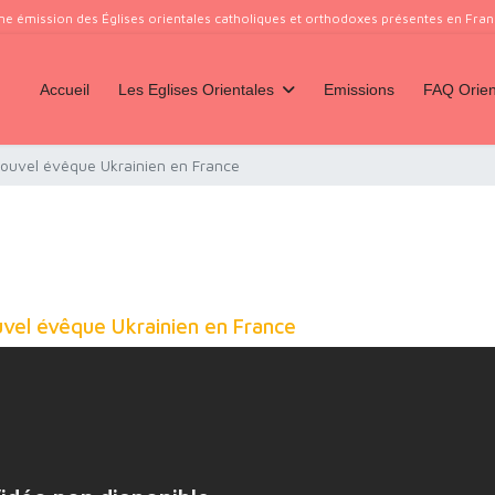
ne émission des Églises orientales catholiques et orthodoxes présentes en France
Accueil
Les Eglises Orientales
Emissions
FAQ Orien
nouvel évêque Ukrainien en France
uvel évêque Ukrainien en France