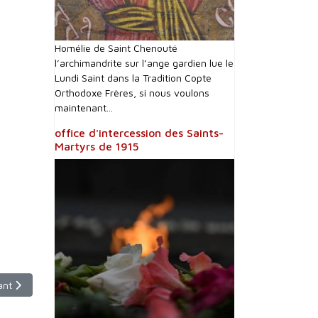
Homélie de Saint Chenouté
l’archimandrite sur l’ange gardien lue le
Lundi Saint dans la Tradition Copte
Orthodoxe Frères, si nous voulons
maintenant...
office d'intercession des Saints-
Martyrs de 1915
le suivant : reportage : l'institut "Père Robert" pour les enfants sourds
ant