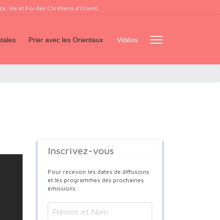
. Vie et Foi des Chrétiens d’Orient.
tales
Prier avec les Orientaux
Vidéos
Inscrivez-vous
Pour recevoir les dates de diffusions
et les programmes des prochaines
émissions :