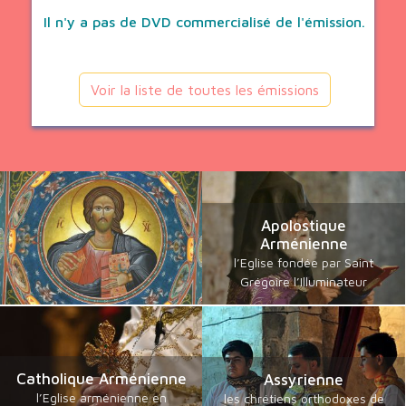
Il n'y a pas de DVD commercialisé de l'émission.
Voir la liste de toutes les émissions
Apolostique
Arménienne
l’Eglise fondée par Saint
Grégoire l’Illuminateur
Catholique Arménienne
Assyrienne
l’Eglise arménienne en
les chrétiens orthodoxes de