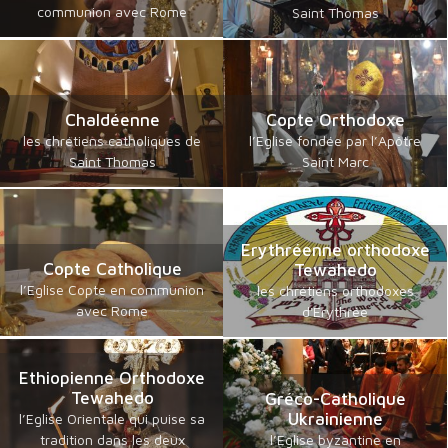
communion avec Rome
Saint Thomas
Chaldéenne
Copte Orthodoxe
les chrétiens catholiques de
l’Eglise fondée par l’Apôtre
Saint Thomas
Saint Marc
Erythréenne orthodoxe
Copte Catholique
Tewahedo
l’Eglise Copte en communion
les chrétiens orthodoxes
avec Rome
d'Erythrée
Ethiopienne Orthodoxe
Tewahedo
Gréco-Catholique
Ukrainienne
l’Eglise Orientale qui puise sa
tradition dans les deux
l’Eglise byzantine en