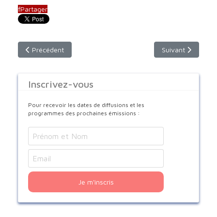
f
Partager
Article précédent : 3 figures de l'Eglise au Liban
Article suivant :
Précédent
Suivant
Inscrivez-vous
Pour recevoir les dates de diffusions et les
programmes des prochaines émissions :
Je m'inscris