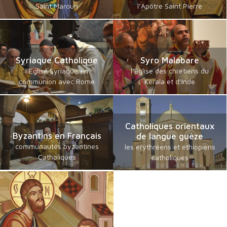
Saint Maroun
l’Apôtre Saint Pierre
Syriaque Catholique
Syro Malabare
l’Eglise Syriaque en
l’Eglise des chrétiens du
communion avec Rome
Kerala et d’Inde
Catholiques orientaux
Byzantins en Français
de langue guèze
communautés byzantines
les érythréens et éthiopiens
Catholiques
catholiques