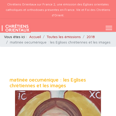
Chrétiens Orientaux sur France 2, une émission des Églises orientales
catholiques et orthodoxes présentes en France. Vie et Foi des Chrétiens
d’Orient.
Vous êtes ici :
Accueil
Toutes les émissions
2018
matinée oecuménique : les Eglises chrétiennes et les images
matinée oecuménique : les Eglises
chrétiennes et les images