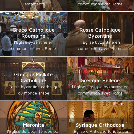
Testaments
communion avec Rome
Gréco-Catholique
Russe Catholique
Roumaine
Byzantine
l’Eglise byzantine en
l’Eglise byzantine en
communion avec Rome
communion avec Rome
Grecque Melkite
Catholique
Grecque Hellène
l’Eglise byzantine catholique
l’Eglise Grecque byzantine en
du monde arabe
communion avec Rome
Maronite
Syriaque Orthodoxe
l’Eglise du Liban fondée par
l’Eglise d’Antioche fondée par