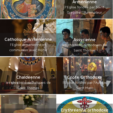
Arménienne
l’Eglise fondée par Saint
Grégoire l’Illuminateur
Catholique Arménienne
Assyrienne
l’Eglise arménienne en
les chrétiens orthodoxes de
communion avec Rome
Saint Thomas
Chaldéenne
Copte Orthodoxe
les chrétiens catholiques de
l’Eglise fondée par l’Apôtre
Saint Thomas
Saint Marc
Erythréenne orthodoxe