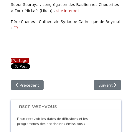
Soeur Souraya : congrégation des Basiliennes Chouerites
à Zouk Mickaël (Liban) :
site internet
Père Charles : Cathedrale Syriaque Catholique de Beyrout
:
FB
f
Partager
Article précédent : Actualités Orientales (11 mars 2018)
Article suivant : 
Précédent
Suivant
Inscrivez-vous
Pour recevoir les dates de diffusions et les
programmes des prochaines émissions :