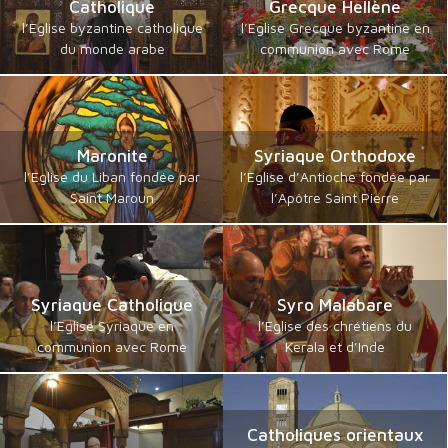
Catholique
Grecque Hellène
l’Eglise byzantine catholique
l’Eglise Grecque byzantine en
du monde arabe
communion avec Rome
Maronite
Syriaque Orthodoxe
l’Eglise du Liban fondée par
l’Eglise d’Antioche fondée par
Saint Maroun
l’Apôtre Saint Pierre
Syriaque Catholique
Syro Malabare
l’Eglise Syriaque en
l’Eglise des chrétiens du
communion avec Rome
Kerala et d’Inde
Catholiques orientaux