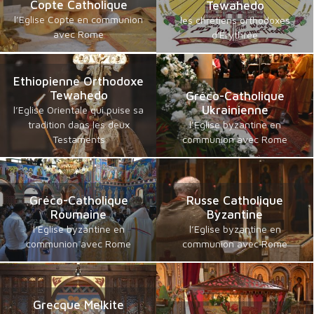
Copte Catholique
Tewahedo
l’Eglise Copte en communion
les chrétiens orthodoxes
avec Rome
d'Erythrée
Ethiopienne Orthodoxe
Tewahedo
Gréco-Catholique
Ukrainienne
l’Eglise Orientale qui puise sa
tradition dans les deux
l’Eglise byzantine en
Testaments
communion avec Rome
Gréco-Catholique
Russe Catholique
Roumaine
Byzantine
l’Eglise byzantine en
l’Eglise byzantine en
communion avec Rome
communion avec Rome
Grecque Melkite