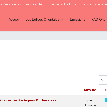
ne émission des Églises orientales catholiques et orthodoxes présentes en France
Accueil
Les Eglises Orientales
Emissions
FAQ Orien
Affich
Auteur
C
l avec les Syriaques Orthodoxes
Super
Utilisateur