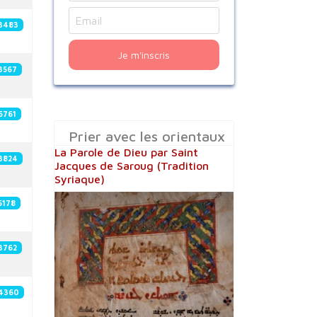
3483
Je m'inscris
3567
6761
Prier avec les orientaux
La Parole de Dieu par Saint
3824
Jacques de Saroug (Tradition
Syriaque)
5178
3762
4360