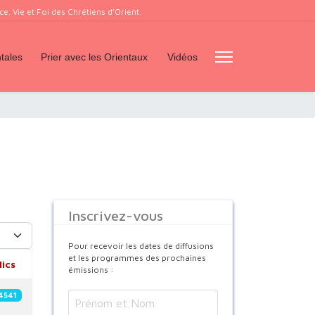
. Vie et Foi des Chrétiens d’Orient.
tales
Prier avec les Orientaux
Vidéos
Inscrivez-vous
er #
Pour recevoir les dates de diffusions
et les programmes des prochaines
lics
émissions :
4541