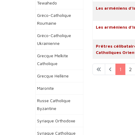
Tewahedo
Les arméniens d'I
Gréco-Catholique
Roumaine
Les arméniens d'Is
Gréco-Catholique
Ukrainienne
Prêtres célibatair
Catholiques Orien
Grecque Melkite
Catholique
1
2
Grecque Hellène
Maronite
Russe Catholique
Byzantine
Syriaque Orthodoxe
Syriaque Catholique