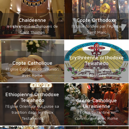
Chaldéenne
Copte Orthodoxe
les chrétiens catholiques de
l’Eglise fondée par l’Apôtre
Saint Thomas
Saint Marc
Erythréenne orthodoxe
Copte Catholique
Tewahedo
l’Eglise Copte en communion
les chrétiens orthodoxes
avec Rome
d'Erythrée
Ethiopienne Orthodoxe
Tewahedo
Gréco-Catholique
Ukrainienne
l’Eglise Orientale qui puise sa
tradition dans les deux
l’Eglise byzantine en
Testaments
communion avec Rome