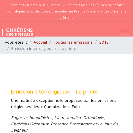
Chrétiens Orientaux sur France 2, une émission des Églises orientales
catholiques et orthodoxes présentes en France. Vie et Foi des Chrétiens
d’Orient.
Vous êtes ici :
Accueil
Toutes les émissions
2013
Emission interreligieuse : La prière
Emission interreligieuse : La prière
Une matinée exceptionnelle proposée par les émissions
religieuses des « Chemins de la Foi »
Sagesses bouddhistes, Islam, Judaïca, Orthodoxie,
Chrétiens Orientaux, Présence Protestante et Le Jour du
Seigneur