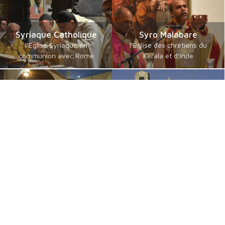
Syriaque Catholique
Syro Malabare
l’Eglise Syriaque en
l’Eglise des chrétiens du
communion avec Rome
Kerala et d’Inde
Catholiques orientaux
Byzantins en Français
de langue guèze
communautés byzantines
les érythréens et éthiopiens
Catholiques
catholiques