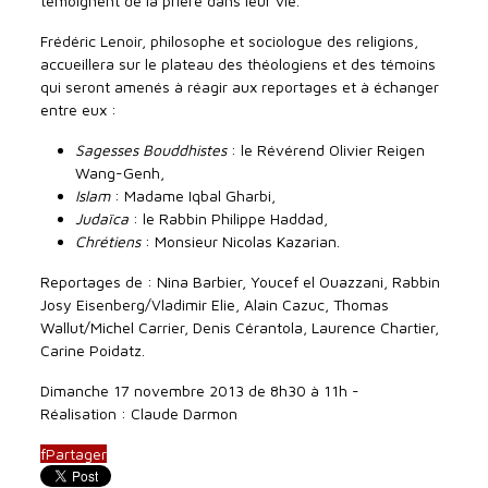
témoignent de la prière dans leur vie.
Frédéric Lenoir, philosophe et sociologue des religions,
accueillera sur le plateau des théologiens et des témoins
qui seront amenés à réagir aux reportages et à échanger
entre eux :
Sagesses Bouddhistes
: le Révérend Olivier Reigen
Wang-Genh,
Islam
: Madame Iqbal Gharbi,
Judaïca
: le Rabbin Philippe Haddad,
Chrétiens
: Monsieur Nicolas Kazarian.
Reportages de : Nina Barbier, Youcef el Ouazzani, Rabbin
Josy Eisenberg/Vladimir Elie, Alain Cazuc, Thomas
Wallut/Michel Carrier, Denis Cérantola, Laurence Chartier,
Carine Poidatz.
Dimanche 17 novembre 2013 de 8h30 à 11h -
Réalisation : Claude Darmon
f
Partager