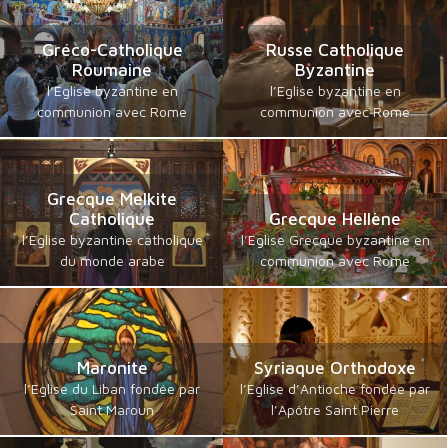
Gréco-Catholique
Russe Catholique
Roumaine
Byzantine
l’Eglise byzantine en
l’Eglise byzantine en
communion avec Rome
communion avec Rome
Grecque Melkite
Catholique
Grecque Hellène
l’Eglise byzantine catholique
l’Eglise Grecque byzantine en
du monde arabe
communion avec Rome
Maronite
Syriaque Orthodoxe
l’Eglise du Liban fondée par
l’Eglise d’Antioche fondée par
Saint Maroun
l’Apôtre Saint Pierre