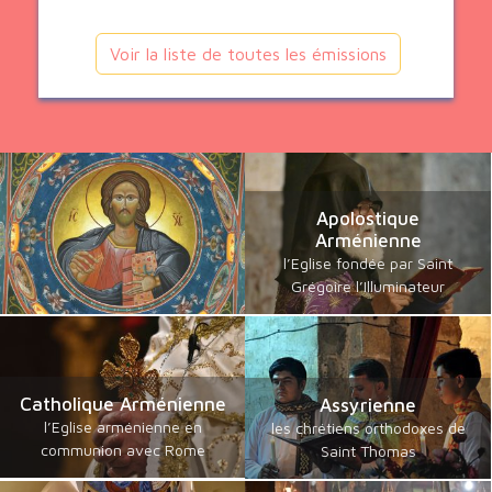
Voir la liste de toutes les émissions
Apolostique
Arménienne
l’Eglise fondée par Saint
Grégoire l’Illuminateur
Catholique Arménienne
Assyrienne
l’Eglise arménienne en
les chrétiens orthodoxes de
communion avec Rome
Saint Thomas