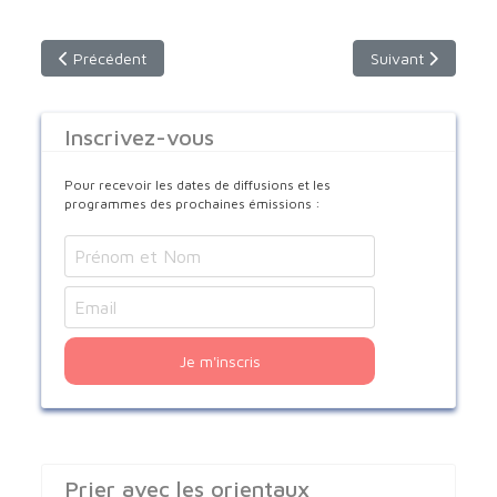
Article précédent : Actualités Orientales : l’avenir des chréti
Article suivant : 
Précédent
Suivant
Inscrivez-vous
Pour recevoir les dates de diffusions et les
programmes des prochaines émissions :
Je m'inscris
Prier avec les orientaux