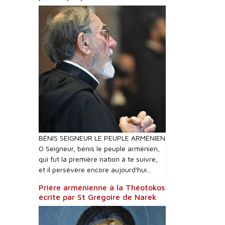
BÉNIS SEIGNEUR LE PEUPLE ARMÉNIEN
O Seigneur, bénis le peuple arménien,
qui fut la première nation à te suivre,
et il persévère encore aujourd'hui...
Prière arménienne à la Théotokos
écrite par St Grégoire de Narek