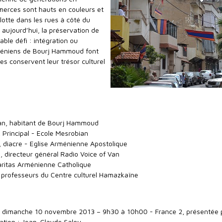
merces sont hauts en couleurs et
lotte dans les rues à côté du
 aujourd’hui, la préservation de
able défi : intégration ou
rméniens de Bourj Hammoud font
es conservent leur trésor culturel
ian, habitant de Bourj Hammoud
 Principal - Ecole Mesrobian
 diacre - Eglise Arménienne Apostolique
, directeur général Radio Voice of Van
aritas Arménienne Catholique
s professeurs du Centre culturel Hamazkaïne
du dimanche 10 novembre 2013 – 9h30 à 10h00 - France 2, présentée 
ation : Jean-Claude Salou.