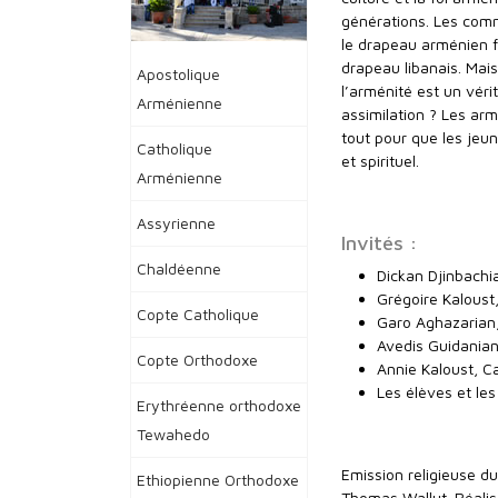
générations. Les com
le drapeau arménien f
drapeau libanais. Mais
Apostolique
l’arménité est un vérit
Arménienne
assimilation ? Les a
tout pour que les jeun
Catholique
et spirituel.
Arménienne
Assyrienne
Invités :
Chaldéenne
Dickan Djinbach
Grégoire Kaloust,
Copte Catholique
Garo Aghazarian,
Avedis Guidanian
Copte Orthodoxe
Annie Kaloust, C
Les élèves et le
Erythréenne orthodoxe
Tewahedo
Emission religieuse 
Ethiopienne Orthodoxe
Thomas Wallut. Réalis