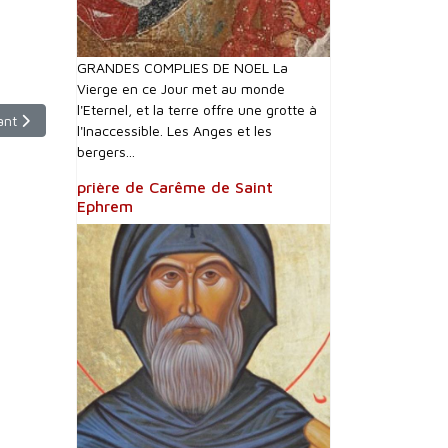
GRANDES COMPLIES DE NOEL La
Vierge en ce Jour met au monde
l'Eternel, et la terre offre une grotte à
le suivant : Les Orientaux chantent la Mère de Dieu
ant
l'Inaccessible. Les Anges et les
bergers...
prière de Carême de Saint
Ephrem