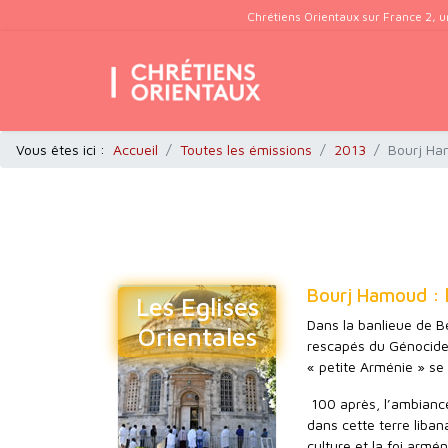
Chrétiens Orientaux sur France 2, u
Vous êtes ici :
Accueil
Toutes les émissions
2013
Bourj Ha
Bourj Hamoud : 
Les Eglises
Dans la banlieue de Be
Orientales
rescapés du Génocide 
« petite Arménie » se 
100 après, l’ambianc
dans cette terre liban
culture et la foi arm