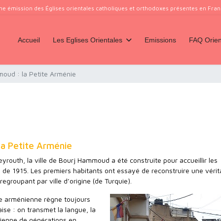
ne émission des Églises orientales catholiques et orthodoxes présentes en France
Accueil
Les Eglises Orientales
Emissions
FAQ Orien
moud : la Petite Arménie
la Petite Arménie
yrouth, la ville de Bourj Hammoud a été construite pour accueillir les
de 1915. Les premiers habitants ont essayé de reconstruire une vérit
regroupant par ville d’origine (de Turquie).
e arménienne règne toujours
aise : on transmet la langue, la
énienne de générations en