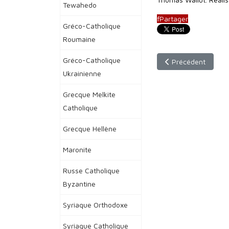
Tewahedo
f
Partager
Gréco-Catholique
Roumaine
Gréco-Catholique
Article précédent : 
Précédent
Ukrainienne
Grecque Melkite
Catholique
Grecque Hellène
Maronite
Russe Catholique
Byzantine
Syriaque Orthodoxe
Syriaque Catholique