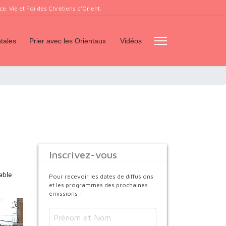
. Vie et Foi des Chrétiens d’Orient.
tales
Prier avec les Orientaux
Vidéos
Inscrivez-vous
able
Pour recevoir les dates de diffusions
et les programmes des prochaines
émissions :