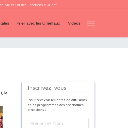
. Vie et Foi des Chrétiens d’Orient.
tales
Prier avec les Orientaux
Vidéos
Inscrivez-vous
), la
Pour recevoir les dates de diffusions
et les programmes des prochaines
émissions :