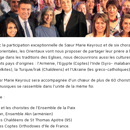
 la participation exceptionnelle de Sœur Marie Keyrouz et de six chor
 orientales, les Orientaux vont nous proposer de partager leur prière à 
ge dans les traditions des Eglises, nous découvrirons aussi les culture
ts pays d’origines : l’Arménie, l’Egypte (Coptes) l’Inde (Syro- malabare
lkites), la Turquie/Irak (Chaldéens) et l’Ukraine (les gréco-catholiques)
n, sr Marie Keyrouz sera accompagnée d’un chœur de plus de 60 choriste
 musiques se rassemble dans l’unité de la même foi.
e :
et les choristes de l’Ensemble de la Paix
an, Ensemble Akn (arménien)
s Chaldéens de St Thomas Apôtre (95)
s Coptes Orthodoxes d’Ile de France.