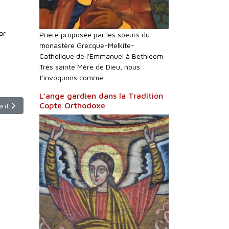
ar
Prière proposée par les soeurs du
monastère Grecque-Melkite-
Catholique de l'Emmanuel à Bethléem
Très sainte Mère de Dieu, nous
t'invoquons comme...
L’ange gardien dans la Tradition
le suivant : Qadisha : la vallée sainte libanaise
Copte Orthodoxe
ant