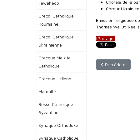
Chorale de la pa
Tewahedo
Chœur Ukrainien
Gréco-Catholique
Emission religieuse d
Roumaine
Thomas Wallut. Réalisa
Gréco-Catholique
f
Partager
Ukrainienne
Grecque Melkite
Article précédent :
Précédent
Catholique
Grecque Hellène
Maronite
Russe Catholique
Byzantine
Syriaque Orthodoxe
Syriaque Catholique