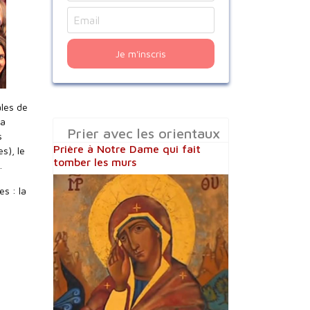
Je m'inscris
ales de
la
Prier avec les orientaux
s
Prière à Notre Dame qui fait
s), le
tomber les murs
.
s : la