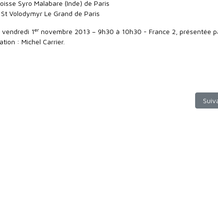
roisse Syro Malabare (Inde) de Paris
 St Volodymyr Le Grand de Paris
er
u vendredi 1
novembre 2013 – 9h30 à 10h30 - France 2, présentée p
tion : Michel Carrier.
 Bourj Hamoud : la Petite Arménie
Artic
Suiv