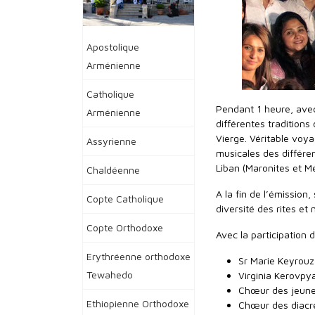
Apostolique
Arménienne
Catholique
Pendant 1 heure, avec
Arménienne
différentes traditions
Vierge. Véritable voya
Assyrienne
musicales des différen
Liban (Maronites et Me
Chaldéenne
A la fin de l’émissio
Copte Catholique
diversité des rites et
Copte Orthodoxe
Avec la participation d
Erythréenne orthodoxe
Sr Marie Keyrouz 
Tewahedo
Virginia Kerovpy
Chœur des jeune
Ethiopienne Orthodoxe
Chœur des diacre