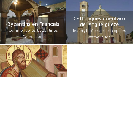
Catholiques orientaux
Byzantins en Français
de langue guèze
communautés byzantines
les érythréens et éthiopiens
Catholiques
catholiques
Chrétiens Orientaux
Foi, Espérance et Traditions
Une émission des Eglises orientales présentes en France sur