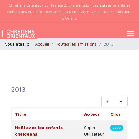
Chrétiens Orientaux sur France 2, une émission des Églises orientales
catholiques et orthodoxes présentes en France. Vie et Foi des Chrétiens
d’Orient.
Vous êtes ici :
Accueil
Toutes les émissions
2013
2013
Afficher #
Titre
Auteur
Clics
Articles
Noël avec les enfants
Super
2299
chaldéens
Utilisateur