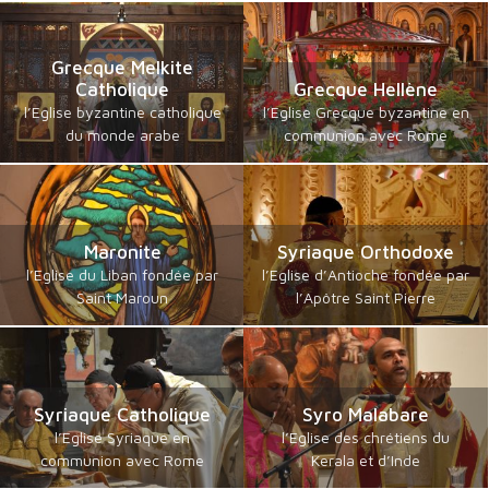
Grecque Melkite
Catholique
Grecque Hellène
l’Eglise byzantine catholique
l’Eglise Grecque byzantine en
du monde arabe
communion avec Rome
Maronite
Syriaque Orthodoxe
l’Eglise du Liban fondée par
l’Eglise d’Antioche fondée par
Saint Maroun
l’Apôtre Saint Pierre
Syriaque Catholique
Syro Malabare
l’Eglise Syriaque en
l’Eglise des chrétiens du
communion avec Rome
Kerala et d’Inde