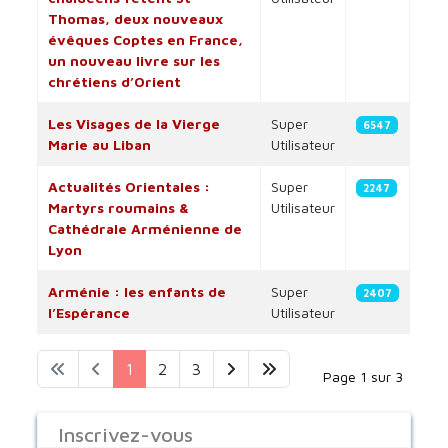
Thomas, deux nouveaux
évêques Coptes en France,
un nouveau livre sur les
chrétiens d’Orient
Les Visages de la Vierge
Super
6547
Marie au Liban
Utilisateur
Actualités Orientales :
Super
2247
Martyrs roumains &
Utilisateur
Cathédrale Arménienne de
Lyon
Arménie : les enfants de
Super
2407
l’Espérance
Utilisateur
1
2
3
Page 1 sur 3
Inscrivez-vous