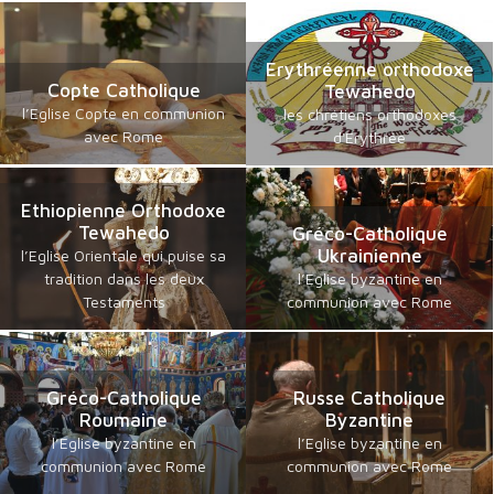
Erythréenne orthodoxe
Copte Catholique
Tewahedo
l’Eglise Copte en communion
les chrétiens orthodoxes
avec Rome
d'Erythrée
Ethiopienne Orthodoxe
Tewahedo
Gréco-Catholique
Ukrainienne
l’Eglise Orientale qui puise sa
tradition dans les deux
l’Eglise byzantine en
Testaments
communion avec Rome
Gréco-Catholique
Russe Catholique
Roumaine
Byzantine
l’Eglise byzantine en
l’Eglise byzantine en
communion avec Rome
communion avec Rome