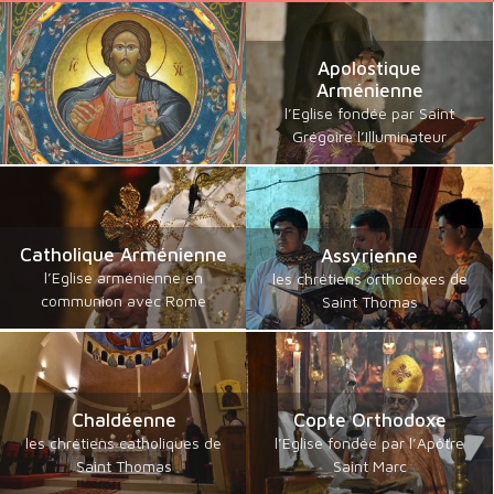
Apolostique
Arménienne
l’Eglise fondée par Saint
Grégoire l’Illuminateur
Catholique Arménienne
Assyrienne
l’Eglise arménienne en
les chrétiens orthodoxes de
communion avec Rome
Saint Thomas
Chaldéenne
Copte Orthodoxe
les chrétiens catholiques de
l’Eglise fondée par l’Apôtre
Saint Thomas
Saint Marc