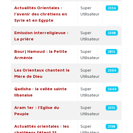
Actualités Orientales :
Super
2334
l’avenir des chrétiens en
Utilisateur
Syrie et en Egypte
Emission interreligieuse :
Super
2398
La prière
Utilisateur
Bourj Hamoud : la Petite
Super
2813
Arménie
Utilisateur
Les Orientaux chantent la
Super
2304
Mère de Dieu
Utilisateur
Qadisha : la vallée sainte
Super
2449
libanaise
Utilisateur
Aram 1er : l’Eglise du
Super
2315
Peuple
Utilisateur
Actualités orientales : les
Super
2198
chaldéens fêtent St
Utilisateur