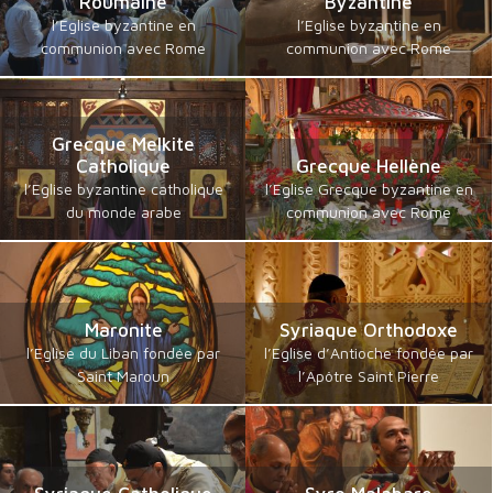
Roumaine
Byzantine
l’Eglise byzantine en
l’Eglise byzantine en
communion avec Rome
communion avec Rome
Grecque Melkite
Catholique
Grecque Hellène
l’Eglise byzantine catholique
l’Eglise Grecque byzantine en
du monde arabe
communion avec Rome
Maronite
Syriaque Orthodoxe
l’Eglise du Liban fondée par
l’Eglise d’Antioche fondée par
Saint Maroun
l’Apôtre Saint Pierre