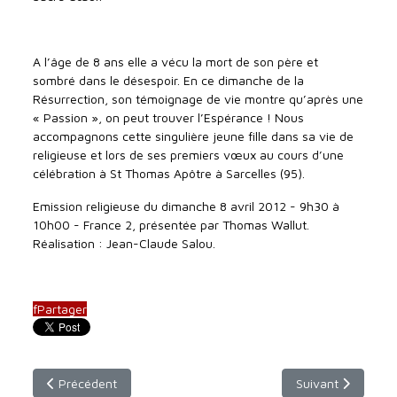
A l’âge de 8 ans elle a vécu la mort de son père et
sombré dans le désespoir. En ce dimanche de la
Résurrection, son témoignage de vie montre qu’après une
« Passion », on peut trouver l’Espérance ! Nous
accompagnons cette singulière jeune fille dans sa vie de
religieuse et lors de ses premiers vœux au cours d’une
célébration à St Thomas Apôtre à Sarcelles (95).
Emission religieuse du dimanche 8 avril 2012 - 9h30 à
10h00 - France 2, présentée par Thomas Wallut.
Réalisation : Jean-Claude Salou.
f
Partager
Article précédent : Hommage au Pape Chenouda III, patriarche
Article suivant : 
Précédent
Suivant