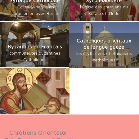
Syriaque Catholique
Syro Malabare
l’Eglise Syriaque en
l’Eglise des chrétiens du
communion avec Rome
Kerala et d’Inde
Catholiques orientaux
Byzantins en Français
de langue guèze
communautés byzantines
les érythréens et éthiopiens
Catholiques
catholiques
Chrétiens Orientaux