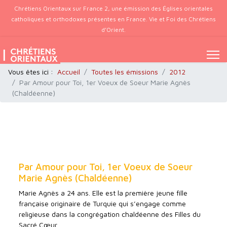
Chrétiens Orientaux sur France 2, une émission des Églises orientales
catholiques et orthodoxes présentes en France. Vie et Foi des Chrétiens
d’Orient.
Vous êtes ici :
Accueil
Toutes les émissions
2012
Par Amour pour Toi, 1er Voeux de Soeur Marie Agnès
(Chaldéenne)
Par Amour pour Toi, 1er Voeux de Soeur
Marie Agnès (Chaldéenne)
Marie Agnès a 24 ans. Elle est la première jeune fille
française originaire de Turquie qui s’engage comme
religieuse dans la congrégation chaldéenne des Filles du
Sacré Cœur.