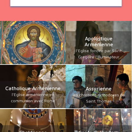
Apolostique
Arménienne
l’Eglise fondée par Saint
Grégoire l’Illuminateur
Catholique Arménienne
Assyrienne
l’Eglise arménienne en
les chrétiens orthodoxes de
communion avec Rome
Saint Thomas