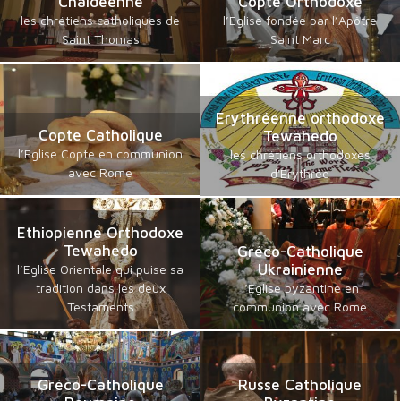
Chaldéenne
Copte Orthodoxe
les chrétiens catholiques de
l’Eglise fondée par l’Apôtre
Saint Thomas
Saint Marc
Erythréenne orthodoxe
Copte Catholique
Tewahedo
l’Eglise Copte en communion
les chrétiens orthodoxes
avec Rome
d'Erythrée
Ethiopienne Orthodoxe
Tewahedo
Gréco-Catholique
Ukrainienne
l’Eglise Orientale qui puise sa
tradition dans les deux
l’Eglise byzantine en
Testaments
communion avec Rome
Gréco-Catholique
Russe Catholique