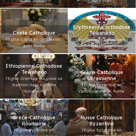
Saint Thomas
Saint Marc
Erythréenne orthodoxe
Copte Catholique
Tewahedo
l’Eglise Copte en communion
les chrétiens orthodoxes
avec Rome
d'Erythrée
Ethiopienne Orthodoxe
Tewahedo
Gréco-Catholique
Ukrainienne
l’Eglise Orientale qui puise sa
tradition dans les deux
l’Eglise byzantine en
Testaments
communion avec Rome
Gréco-Catholique
Russe Catholique
Roumaine
Byzantine
l’Eglise byzantine en
l’Eglise byzantine en