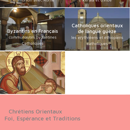
Catholiques orientaux
Byzantins en Français
de langue guèze
communautés byzantines
les érythréens et éthiopiens
Catholiques
catholiques
Chrétiens Orientaux
Foi, Espérance et Traditions