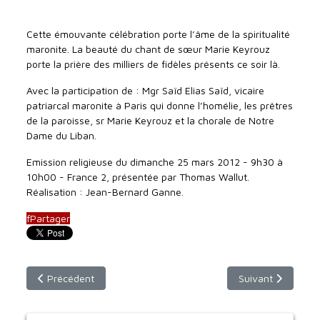
Cette émouvante célébration porte l’âme de la spiritualité
maronite. La beauté du chant de sœur Marie Keyrouz
porte la prière des milliers de fidèles présents ce soir là.
Avec la participation de : Mgr Saïd Elias Saïd, vicaire
patriarcal maronite à Paris qui donne l’homélie, les prêtres
de la paroisse, sr Marie Keyrouz et la chorale de Notre
Dame du Liban.
Emission religieuse du dimanche 25 mars 2012 - 9h30 à
10h00 - France 2, présentée par Thomas Wallut.
Réalisation : Jean-Bernard Ganne.
f
Partager
Article précédent : Par Amour pour Toi, 1er Voeux de Soeur 
Article suivant : S
Précédent
Suivant