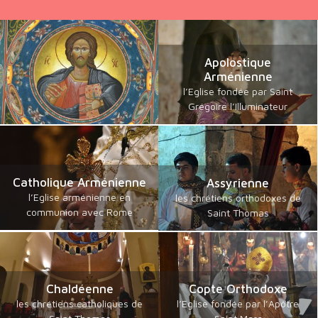
Apolostique
Arménienne
l’Eglise fondée par Saint
Grégoire l’Illuminateur
Catholique Arménienne
Assyrienne
l’Eglise arménienne en
les chrétiens orthodoxes de
communion avec Rome
Saint Thomas
Chaldéenne
Copte Orthodoxe
les chrétiens catholiques de
l’Eglise fondée par l’Apôtre