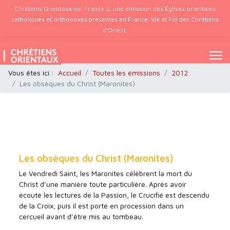
Chrétiens Orientaux sur France 2, une émission des Églises orientales
catholiques et orthodoxes présentes en France. Vie et Foi des Chrétiens
d’Orient.
Vous êtes ici :
Accueil
Toutes les émissions
2012
Les obsèques du Christ (Maronites)
Les obsèques du Christ (Maronites)
Le Vendredi Saint, les Maronites célèbrent la mort du
Christ d’une manière toute particulière. Après avoir
écouté les lectures de la Passion, le Crucifié est descendu
de la Croix, puis il est porté en procession dans un
cercueil avant d’être mis au tombeau.