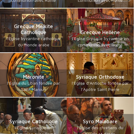
communion avec Rome
communion avec Rome
Grecque Melkite
Catholique
Grecque Hellène
l’Eglise byzantine catholique
l’Eglise Grecque byzantine en
du monde arabe
communion avec Rome
Maronite
Syriaque Orthodoxe
l’Eglise du Liban fondée par
l’Eglise d’Antioche fondée par
Saint Maroun
l’Apôtre Saint Pierre
Syriaque Catholique
Syro Malabare
l’Eglise Syriaque en
l’Eglise des chrétiens du
communion avec Rome
Kerala et d’Inde