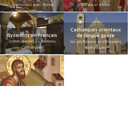
communion avec Rome
Kerala et d’Inde
Catholiques orientaux
Byzantins en Français
de langue guèze
communautés byzantines
les érythréens et éthiopiens
Catholiques
catholiques
Chrétiens Orientaux
Foi, Espérance et Traditions