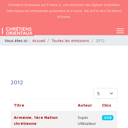
Chrétiens Orientaux sur France 2, une émission des Églises orientales
catholiques et orthodoxes présentes en France. Vie et Foi des Chrétiens
d’Orient.
Vous êtes ici :
Accueil
Toutes les émissions
2012
2012
Afficher #
Titre
Auteur
Clics
Articles
Arménie, 1ère Nation
Super
3318
chrétienne
Utilisateur