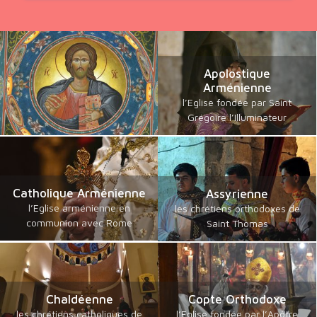
Apolostique
Arménienne
l’Eglise fondée par Saint
Grégoire l’Illuminateur
Catholique Arménienne
Assyrienne
l’Eglise arménienne en
les chrétiens orthodoxes de
communion avec Rome
Saint Thomas
Chaldéenne
Copte Orthodoxe
les chrétiens catholiques de
l’Eglise fondée par l’Apôtre