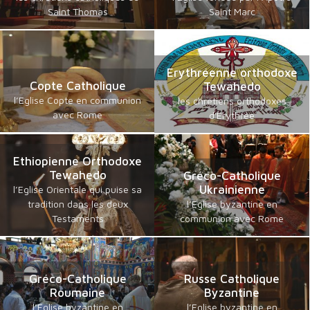
Saint Thomas
Saint Marc
Erythréenne orthodoxe
Copte Catholique
Tewahedo
l’Eglise Copte en communion
les chrétiens orthodoxes
avec Rome
d'Erythrée
Ethiopienne Orthodoxe
Tewahedo
Gréco-Catholique
Ukrainienne
l’Eglise Orientale qui puise sa
tradition dans les deux
l’Eglise byzantine en
Testaments
communion avec Rome
Gréco-Catholique
Russe Catholique
Roumaine
Byzantine
l’Eglise byzantine en
l’Eglise byzantine en