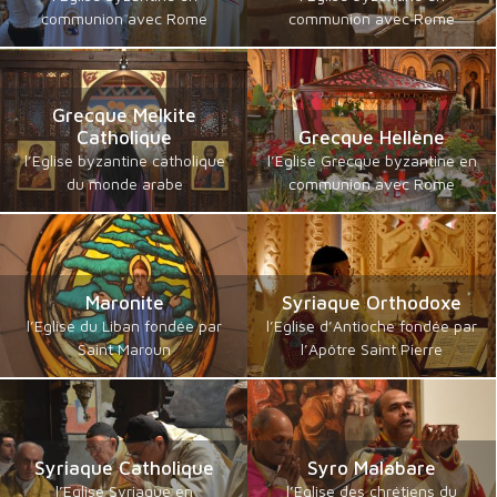
communion avec Rome
communion avec Rome
Grecque Melkite
Catholique
Grecque Hellène
l’Eglise byzantine catholique
l’Eglise Grecque byzantine en
du monde arabe
communion avec Rome
Maronite
Syriaque Orthodoxe
l’Eglise du Liban fondée par
l’Eglise d’Antioche fondée par
Saint Maroun
l’Apôtre Saint Pierre
Syriaque Catholique
Syro Malabare
l’Eglise Syriaque en
l’Eglise des chrétiens du