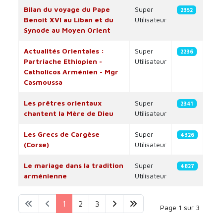
Bilan du voyage du Pape
Super
2352
Benoit XVI au Liban et du
Utilisateur
Synode au Moyen Orient
Actualités Orientales :
Super
2236
Partriache Ethiopien -
Utilisateur
Catholicos Arménien - Mgr
Casmoussa
Les prêtres orientaux
Super
2341
chantent la Mère de Dieu
Utilisateur
Les Grecs de Cargèse
Super
4326
(Corse)
Utilisateur
Le mariage dans la tradition
Super
4827
arménienne
Utilisateur
1
2
3
Page 1 sur 3