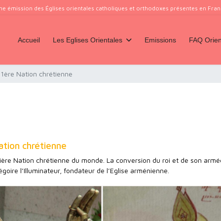
ne émission des Églises orientales catholiques et orthodoxes présentes en France
Accueil
Les Eglises Orientales
Emissions
FAQ Orien
 1ère Nation chrétienne
ation chrétienne
ière Nation chrétienne du monde. La conversion du roi et de son armé
égoire l’Illuminateur, fondateur de l’Eglise arménienne.