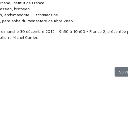
 Mahé, Institut de France
ossian, historien
, archimandrite - Etchmiadzine.
, père abbé du monastère de Khor Virap
du dimanche 30 décembre 2012 – 9h30 à 10h00 - France 2, présentée 
tion : Michel Carrier.
Arti
Suiv