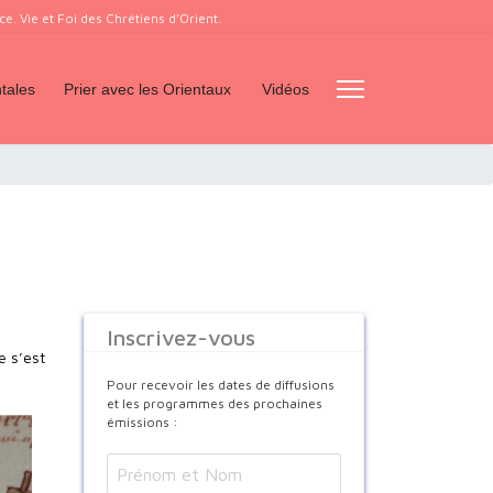
. Vie et Foi des Chrétiens d’Orient.
tales
Prier avec les Orientaux
Vidéos
Inscrivez-vous
e s’est
Pour recevoir les dates de diffusions
et les programmes des prochaines
émissions :