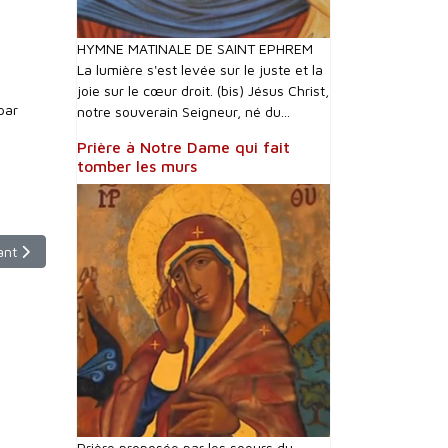
HYMNE MATINALE DE SAINT EPHREM
La lumière s'est levée sur le juste et la
joie sur le cœur droit. (bis) Jésus Christ,
par
notre souverain Seigneur, né du...
Prière à Notre Dame qui fait
tomber les murs
cle suivant : Les Noël des enfants Gréco-Catholiques roumains
ant
Prière proposée par les soeurs du