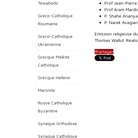
Prof Jean-Pierre
Tewahedo
Prof Aram Mardir
Gréco-Catholique
P. Shahé Ananyan
P. Narek Avagian
Roumaine
Emission religieuse 
Gréco-Catholique
Thomas Wallut. Réalisa
Ukrainienne
f
Partager
Grecque Melkite
Catholique
Grecque Hellène
Maronite
Russe Catholique
Byzantine
Syriaque Orthodoxe
Syriaque Catholique