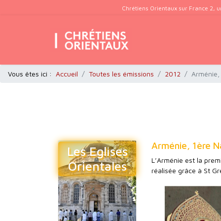
Chrétiens Orientaux sur France 2, u
Vous êtes ici :
Accueil
Toutes les émissions
2012
Arménie,
Arménie, 1ère N
Les Eglises
L’Arménie est la prem
Orientales
réalisée grâce à St Gr