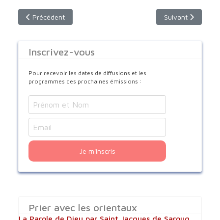
Article précédent : Actualités orientales 2011
Article suivant : 
Précédent
Suivant
Inscrivez-vous
Pour recevoir les dates de diffusions et les
programmes des prochaines émissions :
Je m'inscris
Prier avec les orientaux
La Parole de Dieu par Saint Jacques de Saroug