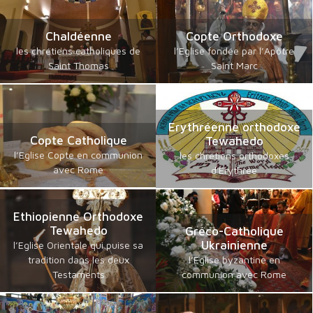
Chaldéenne
Copte Orthodoxe
les chrétiens catholiques de
l’Eglise fondée par l’Apôtre
Saint Thomas
Saint Marc
Erythréenne orthodoxe
Copte Catholique
Tewahedo
l’Eglise Copte en communion
les chrétiens orthodoxes
avec Rome
d'Erythrée
Ethiopienne Orthodoxe
Tewahedo
Gréco-Catholique
Ukrainienne
l’Eglise Orientale qui puise sa
tradition dans les deux
l’Eglise byzantine en
Testaments
communion avec Rome