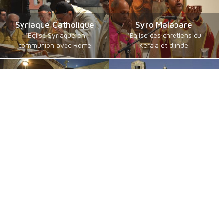
Syriaque Catholique
Syro Malabare
l’Eglise Syriaque en
l’Eglise des chrétiens du
communion avec Rome
Kerala et d’Inde
Catholiques orientaux
Byzantins en Français
de langue guèze
communautés byzantines
les érythréens et éthiopiens
Catholiques
catholiques