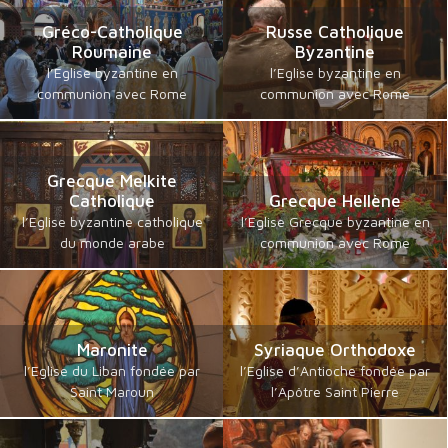
Gréco-Catholique
Russe Catholique
Roumaine
Byzantine
l’Eglise byzantine en
l’Eglise byzantine en
communion avec Rome
communion avec Rome
Grecque Melkite
Catholique
Grecque Hellène
l’Eglise byzantine catholique
l’Eglise Grecque byzantine en
du monde arabe
communion avec Rome
Maronite
Syriaque Orthodoxe
l’Eglise du Liban fondée par
l’Eglise d’Antioche fondée par
Saint Maroun
l’Apôtre Saint Pierre