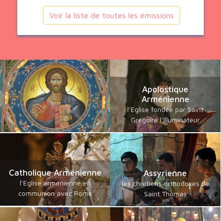
Voir la liste de toutes les émissions
Apolostique
Arménienne
l’Eglise fondée par Saint
Grégoire l’Illuminateur
Catholique Arménienne
Assyrienne
l’Eglise arménienne en
les chrétiens orthodoxes de
communion avec Rome
Saint Thomas