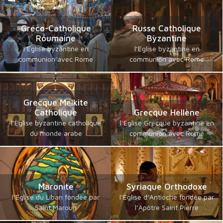
Gréco-Catholique
Russe Catholique
Roumaine
Byzantine
l’Eglise byzantine en
l’Eglise byzantine en
communion avec Rome
communion avec Rome
Grecque Melkite
Catholique
Grecque Hellène
l’Eglise byzantine catholique
l’Eglise Grecque byzantine en
du monde arabe
communion avec Rome
Maronite
Syriaque Orthodoxe
l’Eglise du Liban fondée par
l’Eglise d’Antioche fondée par
Saint Maroun
l’Apôtre Saint Pierre