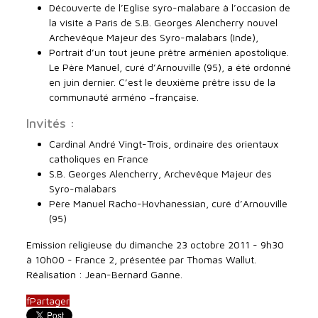
Découverte de l’Eglise syro-malabare à l’occasion de
la visite à Paris de S.B. Georges Alencherry nouvel
Archevêque Majeur des Syro-malabars (Inde),
Portrait d’un tout jeune prêtre arménien apostolique.
Le Père Manuel, curé d’Arnouville (95), a été ordonné
en juin dernier. C’est le deuxième prêtre issu de la
communauté arméno –française.
Invités :
Cardinal André Vingt-Trois, ordinaire des orientaux
catholiques en France
S.B. Georges Alencherry, Archevêque Majeur des
Syro-malabars
Père Manuel Racho-Hovhanessian, curé d’Arnouville
(95)
Emission religieuse du dimanche 23 octobre 2011 - 9h30
à 10h00 - France 2, présentée par Thomas Wallut.
Réalisation : Jean-Bernard Ganne.
f
Partager