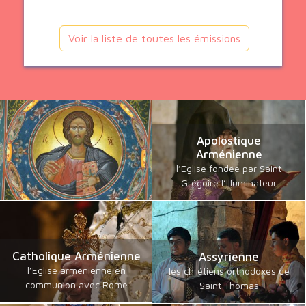
Voir la liste de toutes les émissions
Apolostique
Arménienne
l’Eglise fondée par Saint
Grégoire l’Illuminateur
Catholique Arménienne
Assyrienne
l’Eglise arménienne en
les chrétiens orthodoxes de
communion avec Rome
Saint Thomas