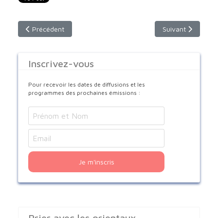
Article précédent : Les Orientaux chantent l’Espérance
Article suivant :
Précédent
Suivant
Inscrivez-vous
Pour recevoir les dates de diffusions et les
programmes des prochaines émissions :
Je m'inscris
Prier avec les orientaux