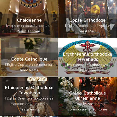
Chaldéenne
Copte Orthodoxe
les chrétiens catholiques de
l’Eglise fondée par l’Apôtre
Saint Thomas
Saint Marc
Erythréenne orthodoxe
Copte Catholique
Tewahedo
l’Eglise Copte en communion
les chrétiens orthodoxes
avec Rome
d'Erythrée
Ethiopienne Orthodoxe
Tewahedo
Gréco-Catholique
Ukrainienne
l’Eglise Orientale qui puise sa
tradition dans les deux
l’Eglise byzantine en
Testaments
communion avec Rome