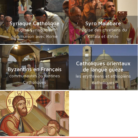
Syriaque Catholique
Syro Malabare
l’Eglise Syriaque en
l’Eglise des chrétiens du
communion avec Rome
Kerala et d’Inde
Catholiques orientaux
Byzantins en Français
de langue guèze
communautés byzantines
les érythréens et éthiopiens
Catholiques
catholiques