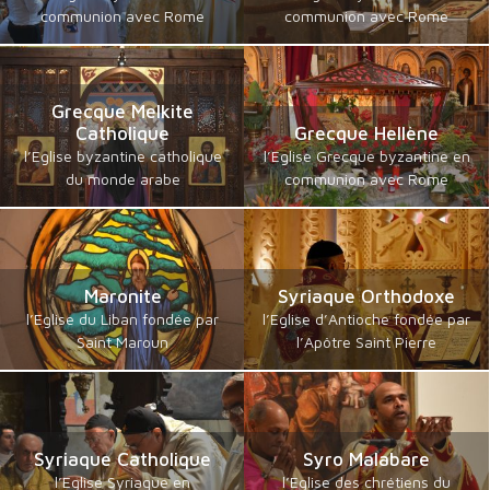
communion avec Rome
communion avec Rome
Grecque Melkite
Catholique
Grecque Hellène
l’Eglise byzantine catholique
l’Eglise Grecque byzantine en
du monde arabe
communion avec Rome
Maronite
Syriaque Orthodoxe
l’Eglise du Liban fondée par
l’Eglise d’Antioche fondée par
Saint Maroun
l’Apôtre Saint Pierre
Syriaque Catholique
Syro Malabare
l’Eglise Syriaque en
l’Eglise des chrétiens du