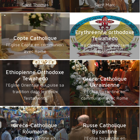
Saint Thomas
Saint Marc
Erythréenne orthodoxe
Copte Catholique
Tewahedo
l’Eglise Copte en communion
les chrétiens orthodoxes
avec Rome
d'Erythrée
Ethiopienne Orthodoxe
Tewahedo
Gréco-Catholique
Ukrainienne
l’Eglise Orientale qui puise sa
tradition dans les deux
l’Eglise byzantine en
Testaments
communion avec Rome
Gréco-Catholique
Russe Catholique
Roumaine
Byzantine
l’Eglise byzantine en
l’Eglise byzantine en