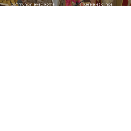
communion avec Rome
Kerala et d’Inde
Catholiques orientaux
Byzantins en Français
de langue guèze
communautés byzantines
les érythréens et éthiopiens
Catholiques
catholiques
Chrétiens Orientaux
Foi, Espérance et Traditions