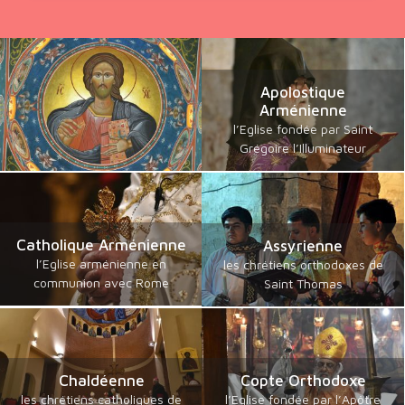
Apolostique
Arménienne
l’Eglise fondée par Saint
Grégoire l’Illuminateur
Catholique Arménienne
Assyrienne
l’Eglise arménienne en
les chrétiens orthodoxes de
communion avec Rome
Saint Thomas
Chaldéenne
Copte Orthodoxe
les chrétiens catholiques de
l’Eglise fondée par l’Apôtre