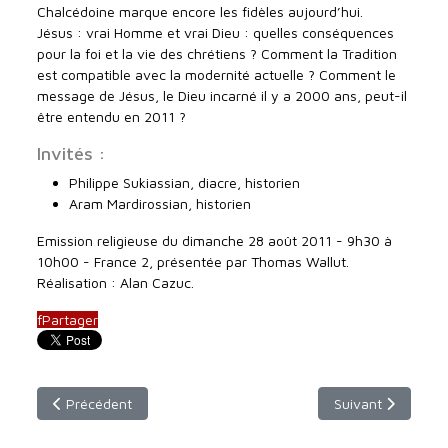
Chalcédoine marque encore les fidèles aujourd’hui.
Jésus : vrai Homme et vrai Dieu : quelles conséquences
pour la foi et la vie des chrétiens ? Comment la Tradition
est compatible avec la modernité actuelle ? Comment le
message de Jésus, le Dieu incarné il y a 2000 ans, peut-il
être entendu en 2011 ?
Invités :
Philippe Sukiassian, diacre, historien
Aram Mardirossian, historien
Emission religieuse du dimanche 28 août 2011 - 9h30 à
10h00 - France 2, présentée par Thomas Wallut.
Réalisation : Alan Cazuc.
f
Partager
Article précédent : 18 septembre : le nouveau Patriarche mar
Article suivant : 
Précédent
Suivant