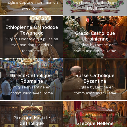
l’Eglise Copte en communion
les chrétiens orthodoxes
avec Rome
d'Erythrée
Ethiopienne Orthodoxe
Tewahedo
Gréco-Catholique
Ukrainienne
l’Eglise Orientale qui puise sa
tradition dans les deux
l’Eglise byzantine en
Testaments
communion avec Rome
Gréco-Catholique
Russe Catholique
Roumaine
Byzantine
l’Eglise byzantine en
l’Eglise byzantine en
communion avec Rome
communion avec Rome
Grecque Melkite
Catholique
Grecque Hellène