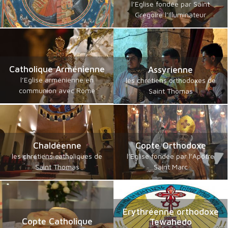
l’Eglise fondée par Saint
Grégoire l’Illuminateur
Catholique Arménienne
Assyrienne
l’Eglise arménienne en
les chrétiens orthodoxes de
communion avec Rome
Saint Thomas
Chaldéenne
Copte Orthodoxe
les chrétiens catholiques de
l’Eglise fondée par l’Apôtre
Saint Thomas
Saint Marc
Erythréenne orthodoxe
Copte Catholique
Tewahedo