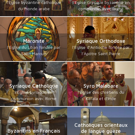
l’Eglise byzantine catholique
l’Eglise Grecque byzantine en
du monde arabe
communion avec Rome
Maronite
Syriaque Orthodoxe
l’Eglise du Liban fondée par
l’Eglise d’Antioche fondée par
Saint Maroun
l’Apôtre Saint Pierre
Syriaque Catholique
Syro Malabare
l’Eglise Syriaque en
l’Eglise des chrétiens du
communion avec Rome
Kerala et d’Inde
Catholiques orientaux
Byzantins en Français
de langue guèze