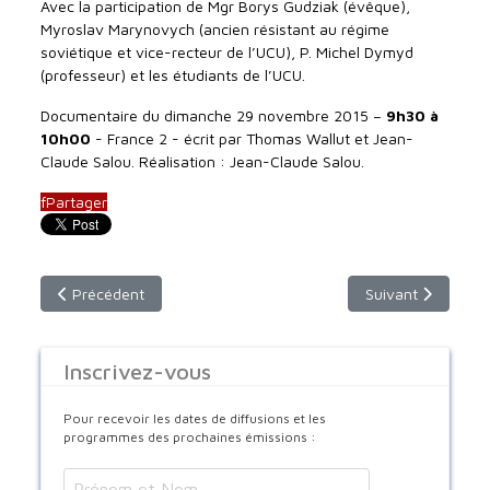
Avec la participation de Mgr Borys Gudziak (évêque),
Myroslav Marynovych (ancien résistant au régime
soviétique et vice-recteur de l’UCU), P. Michel Dymyd
(professeur) et les étudiants de l’UCU.
Documentaire du dimanche 29 novembre 2015 –
9h30 à
10h00
- France 2 - écrit par Thomas Wallut et Jean-
Claude Salou. Réalisation : Jean-Claude Salou.
f
Partager
Article précédent : Le Noël des enfants Melkites à Saint Julien
Article suivant : 
Précédent
Suivant
Inscrivez-vous
Pour recevoir les dates de diffusions et les
programmes des prochaines émissions :