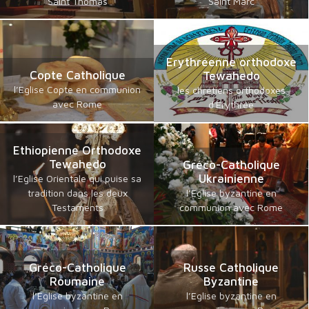
Saint Thomas
Saint Marc
Erythréenne orthodoxe
Copte Catholique
Tewahedo
l’Eglise Copte en communion
les chrétiens orthodoxes
avec Rome
d'Erythrée
Ethiopienne Orthodoxe
Tewahedo
Gréco-Catholique
Ukrainienne
l’Eglise Orientale qui puise sa
tradition dans les deux
l’Eglise byzantine en
Testaments
communion avec Rome
Gréco-Catholique
Russe Catholique
Roumaine
Byzantine
l’Eglise byzantine en
l’Eglise byzantine en