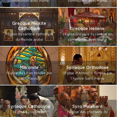
communion avec Rome
communion avec Rome
Grecque Melkite
Catholique
Grecque Hellène
l’Eglise byzantine catholique
l’Eglise Grecque byzantine en
du monde arabe
communion avec Rome
Maronite
Syriaque Orthodoxe
l’Eglise du Liban fondée par
l’Eglise d’Antioche fondée par
Saint Maroun
l’Apôtre Saint Pierre
Syriaque Catholique
Syro Malabare
l’Eglise Syriaque en
l’Eglise des chrétiens du