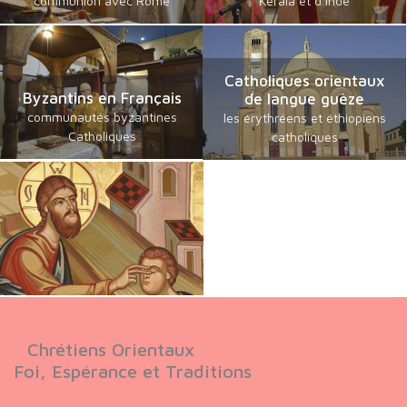
communion avec Rome
Kerala et d’Inde
Catholiques orientaux
Byzantins en Français
de langue guèze
communautés byzantines
les érythréens et éthiopiens
Catholiques
catholiques
Chrétiens Orientaux
Foi, Espérance et Traditions