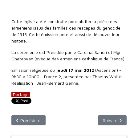
Cette église a été construite pour abriter la prière des
arméniens issus des familles des rescapés du génocide
de 1915. Cette émission permet aussi de découvrir leur
histoire.
La cérémonie est Présidée par le Cardinal Sandri et Mgr
Ghabroyan (évêque des arméniens catholique de France).
Emission religieuse du
jeudi 17 mai
2012
(Ascension) -
9h30 à 10h00 - France 2, présentée par Thomas Wallut.
Réalisation : Jean-Bernard Ganne.
f
Partager
Article précédent : L’éclatement de l’Orient Chrétien, d’Ephè
Article suivant :
Précédent
Suivant