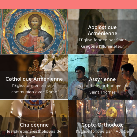
Apolostique
Arménienne
l’Eglise fondée par Saint
Grégoire l’Illuminateur
Catholique Arménienne
Assyrienne
l’Eglise arménienne en
les chrétiens orthodoxes de
communion avec Rome
Saint Thomas
Chaldéenne
Copte Orthodoxe
les chrétiens catholiques de
l’Eglise fondée par l’Apôtre