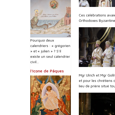
Ces célébrations avai
Orthodoxes Byzantine
Pourquoi deux
calendriers : « grégorien
» et « julien » ? S’il
existe un seul calendrier
civil...
l'Icone de Pâques
Mgr Ulrich et Mgr Goll
et pour les chrétiens 
lieu de prière situé t