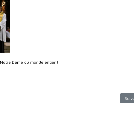
 Notre Dame du monde entier !
 mort du pape émérite Benoit
Artic
Suiv