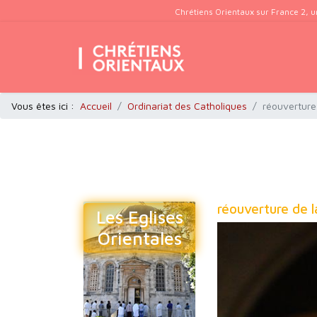
Chrétiens Orientaux sur France 2, u
Vous êtes ici :
Accueil
Ordinariat des Catholiques
réouverture
réouverture de 
Les Eglises
Orientales