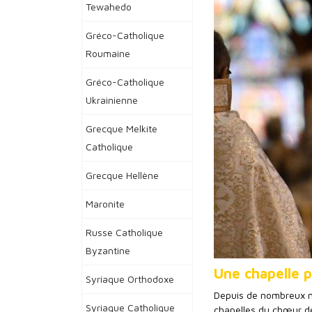
Tewahedo
Gréco-Catholique
Roumaine
Gréco-Catholique
Ukrainienne
Grecque Melkite
Catholique
Grecque Hellène
Maronite
Russe Catholique
Byzantine
Une chapelle p
Syriaque Orthodoxe
Depuis de nombreux m
Syriaque Catholique
chapelles du chœur de