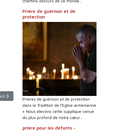
chemins obscurs de ce monde...
Prière de guérison et de
protection
le suivant : Un nouveau préfet du dicastère pour les Églises orientales
ant
Prières de guérison et de protection
dans la Tradition de l'Eglise arménienne
« Nous élevons cette supplique venue
du plus profond de notre cœur...
prière pour les défunts -