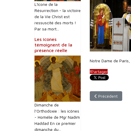
L'Icone de la
Résurrection - la victoire
de la Vie Christ est
ressuscité des morts !
Par sa mort...
Les icones
témoignent de la
présence réelle
Notre Dame de Paris,
f
Partager
Article précédent :
Précédent
Dimanche de
l’Orthodoxie : les icônes
- Homélie de Mgr Nadim
Haddad En ce premier
dimanche du...