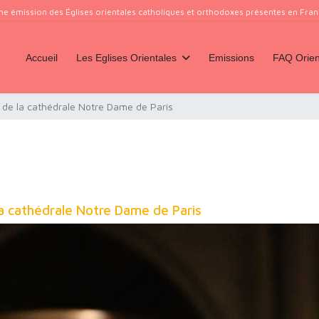
ne émission des Églises orientales catholiques et orthodoxes présentes en France
Accueil
Les Eglises Orientales
Emissions
FAQ Orien
 de la cathédrale Notre Dame de Paris
la cathédrale Notre Dame de Paris