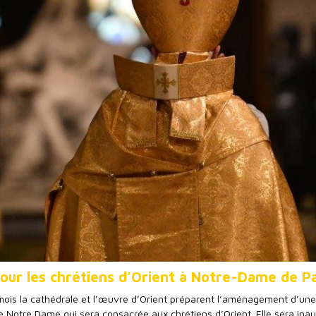
our les chrétiens d’Orient à Notre-Dame de Pa
ois la cathédrale et l’œuvre d’Orient préparent l’aménagement d’une
 Notre Dame qui sera consacrée aux chrétiens d’Orient. Elle sera ina