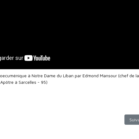
on oecuménique à Notre Dame du Liban par Edmond Mansour (chef de la
Apôtre à Sarcelles - 95)
: Actualités Orientales mai 2025 : arméniens du Musa Dagh / Léon XI
Artic
Suiv