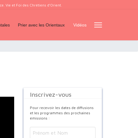
. Vie et Foi des Chrétiens d’Orient.
tales
Prier avec les Orientaux
Vidéos
Inscrivez-vous
Pour recevoir les dates de diffusions
et les programmes des prochaines
émissions :