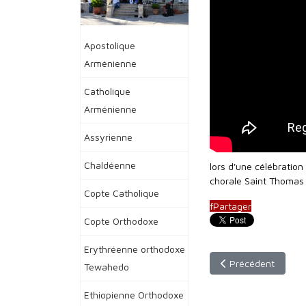
Apostolique
Arménienne
Catholique
Arménienne
Assyrienne
Chaldéenne
lors d'une célébrati
chorale Saint Thomas 
Copte Catholique
f
Partager
Copte Orthodoxe
Erythréenne orthodoxe
Article précédent 
Précédent
Tewahedo
Ethiopienne Orthodoxe