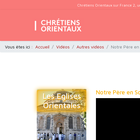
Chrétiens Orientaux sur France 2, u
Vous êtes ici :
Accueil
Vidéos
Autres vidéos
Notre Père en
Notre Père en S
Les Eglises
Orientales