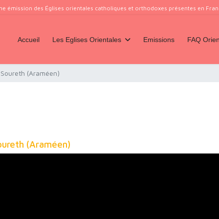
ne émission des Églises orientales catholiques et orthodoxes présentes en France
Accueil
Les Eglises Orientales
Emissions
FAQ Orien
 Soureth (Araméen)
oureth (Araméen)