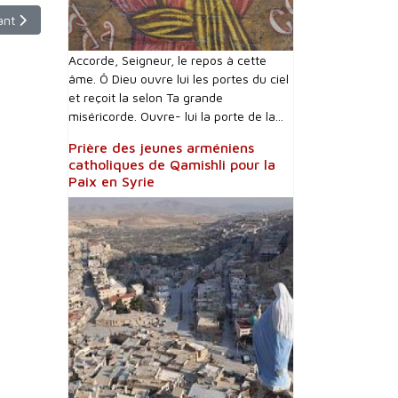
ns à Lisieux – Centre Arménien à Valence – Fête de st Thomas à Sarcelles
cle suivant : Notre Père en Soureth (Araméen)
ant
Accorde, Seigneur, le repos à cette
âme. Ô Dieu ouvre lui les portes du ciel
et reçoit la selon Ta grande
miséricorde. Ouvre- lui la porte de la...
Prière des jeunes arméniens
catholiques de Qamishli pour la
Paix en Syrie