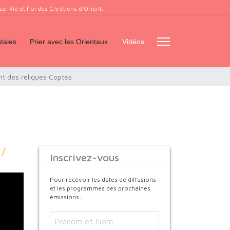
. Vie et Foi des Chrétiens d’Orient.
tales
Prier avec les Orientaux
Vidéos
t des reliques Coptes
 /
Inscrivez-vous
Pour recevoir les dates de diffusions
et les programmes des prochaines
émissions :