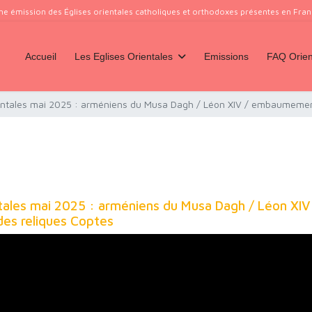
ne émission des Églises orientales catholiques et orthodoxes présentes en France
Accueil
Les Eglises Orientales
Emissions
FAQ Orien
ientales mai 2025 : arméniens du Musa Dagh / Léon XIV / embaumemen
ntales mai 2025 : arméniens du Musa Dagh / Léon XIV
s reliques Coptes