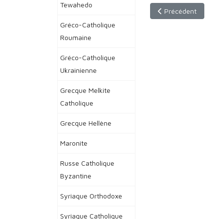
Tewahedo
Article précédent : 
Précédent
Gréco-Catholique
Roumaine
Gréco-Catholique
Ukrainienne
Grecque Melkite
Catholique
Grecque Hellène
Maronite
Russe Catholique
Byzantine
Syriaque Orthodoxe
Syriaque Catholique