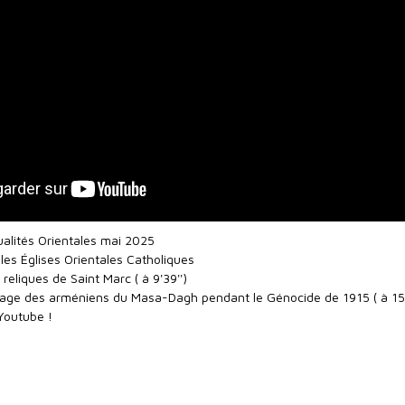
alités Orientales mai 2025
les Églises Orientales Catholiques
eliques de Saint Marc ( à 9'39'')
tage des arméniens du Masa-Dagh pendant le Génocide de 1915 ( à 15'
 Youtube !