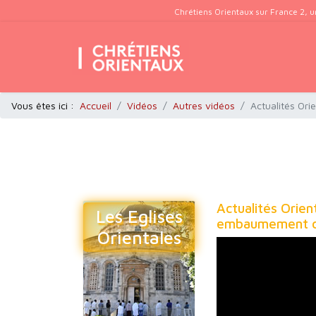
Chrétiens Orientaux sur France 2, u
Vous êtes ici :
Accueil
Vidéos
Autres vidéos
Actualités Or
Actualités Orie
Les Eglises
embaumement de
Orientales