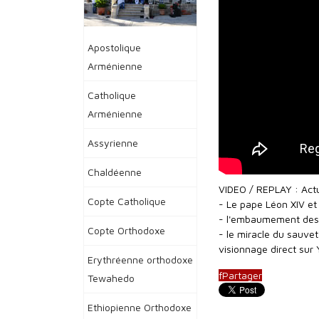
Apostolique
Arménienne
Catholique
Arménienne
Assyrienne
Chaldéenne
VIDEO / REPLAY : Actu
Copte Catholique
- Le pape Léon XIV et 
- l'embaumement des r
Copte Orthodoxe
- le miracle du sauve
visionnage direct sur
Erythréenne orthodoxe
f
Partager
Tewahedo
Ethiopienne Orthodoxe