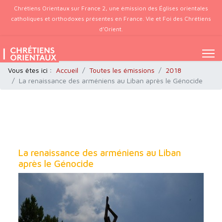
Chrétiens Orientaux sur France 2, une émission des Églises orientales
catholiques et orthodoxes présentes en France. Vie et Foi des Chrétiens
d’Orient.
Vous êtes ici :
Accueil
Toutes les émissions
2018
La renaissance des arméniens au Liban après le Génocide
La renaissance des arméniens au Liban
après le Génocide