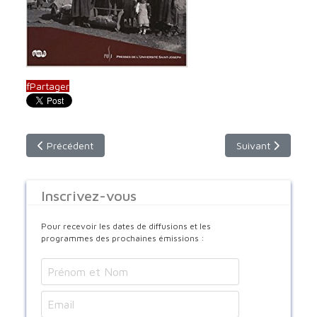
f
Partager
Article précédent : Richesse du Monde Syriaque
Article suivant : 
Précédent
Suivant
Inscrivez-vous
Pour recevoir les dates de diffusions et les
programmes des prochaines émissions :