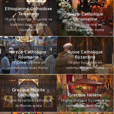
Ethiopienne Orthodoxe
Tewahedo
Gréco-Catholique
Ukrainienne
l’Eglise Orientale qui puise sa
tradition dans les deux
l’Eglise byzantine en
Testaments
communion avec Rome
Gréco-Catholique
Russe Catholique
Roumaine
Byzantine
l’Eglise byzantine en
l’Eglise byzantine en
communion avec Rome
communion avec Rome
Grecque Melkite
Catholique
Grecque Hellène
l’Eglise byzantine catholique
l’Eglise Grecque byzantine en
du monde arabe
communion avec Rome