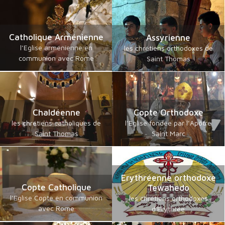
Catholique Arménienne
Assyrienne
l’Eglise arménienne en
les chrétiens orthodoxes de
communion avec Rome
Saint Thomas
Chaldéenne
Copte Orthodoxe
les chrétiens catholiques de
l’Eglise fondée par l’Apôtre
Saint Thomas
Saint Marc
Erythréenne orthodoxe
Copte Catholique
Tewahedo
l’Eglise Copte en communion
les chrétiens orthodoxes
avec Rome
d'Erythrée