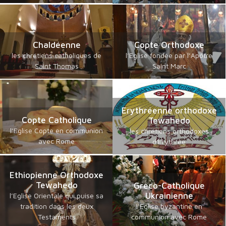
Chaldéenne
Copte Orthodoxe
les chrétiens catholiques de
l’Eglise fondée par l’Apôtre
Saint Thomas
Saint Marc
Erythréenne orthodoxe
Copte Catholique
Tewahedo
l’Eglise Copte en communion
les chrétiens orthodoxes
avec Rome
d'Erythrée
Ethiopienne Orthodoxe
Tewahedo
Gréco-Catholique
Ukrainienne
l’Eglise Orientale qui puise sa
tradition dans les deux
l’Eglise byzantine en
Testaments
communion avec Rome