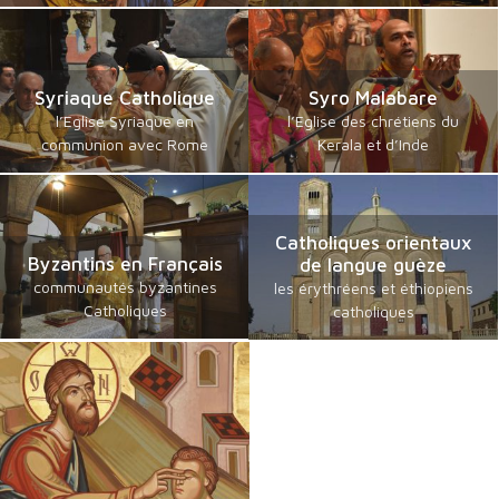
Syriaque Catholique
Syro Malabare
l’Eglise Syriaque en
l’Eglise des chrétiens du
communion avec Rome
Kerala et d’Inde
Catholiques orientaux
Byzantins en Français
de langue guèze
communautés byzantines
les érythréens et éthiopiens
Catholiques
catholiques