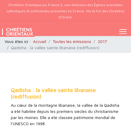
Chrétiens Orientaux sur France 2, une émission des Églises orientales
catholiques et orthodoxes présentes en France. Vie et Foi des Chrétiens
d’Orient.
Vous êtes ici :
Accueil
Toutes les émissions
2017
Qadisha : la vallée sainte libanaise (rediffusion)
Qadisha : la vallée sainte libanaise
(rediffusion)
Au cœur de la montagne libanaise, la vallée de la Qadisha
a été habitée depuis les premiers siècles du christianisme
par les moines. Elle a été classée patrimoine mondial de
l’UNESCO en 1998.