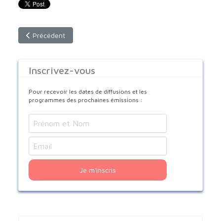
Article précédent : Jésus : Dieu et Homme
Précédent
Inscrivez-vous
Pour recevoir les dates de diffusions et les
programmes des prochaines émissions :
Je m'inscris