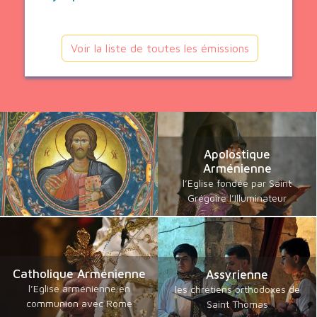
Voir la liste de toutes les émissions
Apolostique
Arménienne
l’Eglise fondée par Saint
Grégoire l’Illuminateur
Catholique Arménienne
Assyrienne
l’Eglise arménienne en
les chrétiens orthodoxes de
communion avec Rome
Saint Thomas