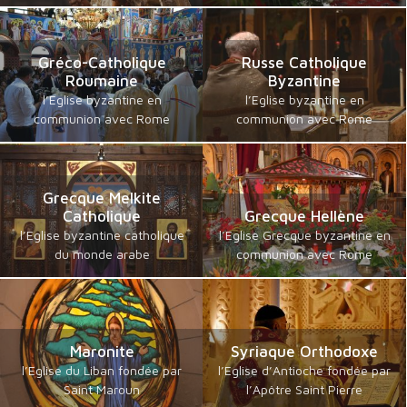
Gréco-Catholique
Russe Catholique
Roumaine
Byzantine
l’Eglise byzantine en
l’Eglise byzantine en
communion avec Rome
communion avec Rome
Grecque Melkite
Catholique
Grecque Hellène
l’Eglise byzantine catholique
l’Eglise Grecque byzantine en
du monde arabe
communion avec Rome
Maronite
Syriaque Orthodoxe
l’Eglise du Liban fondée par
l’Eglise d’Antioche fondée par
Saint Maroun
l’Apôtre Saint Pierre