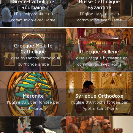
Gréco-Catholique
Russe Catholique
Roumaine
Byzantine
l’Eglise byzantine en
l’Eglise byzantine en
communion avec Rome
communion avec Rome
Grecque Melkite
Catholique
Grecque Hellène
l’Eglise byzantine catholique
l’Eglise Grecque byzantine en
du monde arabe
communion avec Rome
Maronite
Syriaque Orthodoxe
l’Eglise du Liban fondée par
l’Eglise d’Antioche fondée par
Saint Maroun
l’Apôtre Saint Pierre