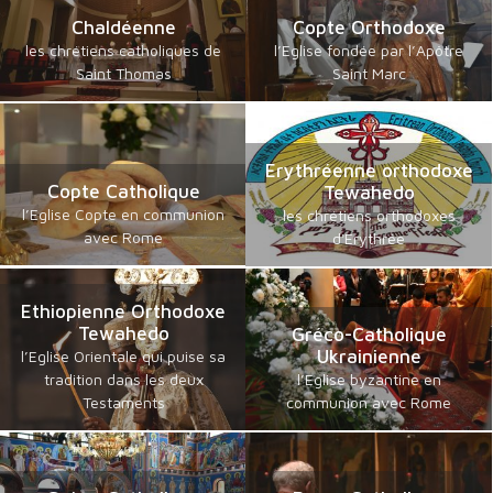
Chaldéenne
Copte Orthodoxe
les chrétiens catholiques de
l’Eglise fondée par l’Apôtre
Saint Thomas
Saint Marc
Erythréenne orthodoxe
Copte Catholique
Tewahedo
l’Eglise Copte en communion
les chrétiens orthodoxes
avec Rome
d'Erythrée
Ethiopienne Orthodoxe
Tewahedo
Gréco-Catholique
Ukrainienne
l’Eglise Orientale qui puise sa
tradition dans les deux
l’Eglise byzantine en
Testaments
communion avec Rome