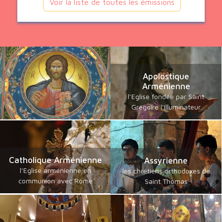
Voir la liste de toutes les émissions
Apolostique
Arménienne
l’Eglise fondée par Saint
Grégoire l’Illuminateur
Catholique Arménienne
Assyrienne
l’Eglise arménienne en
les chrétiens orthodoxes de
communion avec Rome
Saint Thomas