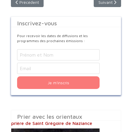
Article précédent : Saint Charbel le Saint du Liban
Article suivant :
Précédent
Suivant
Inscrivez-vous
Pour recevoir les dates de diffusions et les
programmes des prochaines émissions :
Je m'inscris
Prier avec les orientaux
prière de Saint Grégoire de Naziance