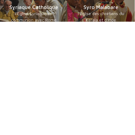
Syriaque Catholique
Syro Malabare
l’Eglise Syriaque en
l’Eglise des chrétiens du
communion avec Rome
Kerala et d’Inde
Catholiques orientaux
Byzantins en Français
de langue guèze
communautés byzantines
les érythréens et éthiopiens
Catholiques
catholiques