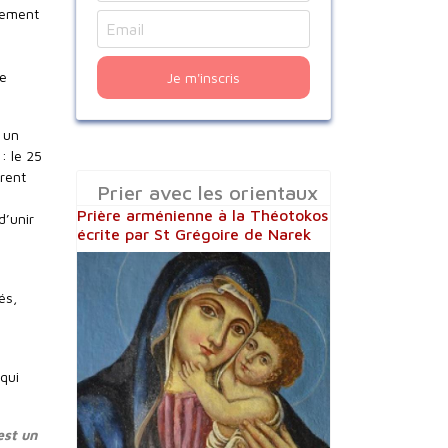
sement
e
Je m'inscris
 un
: le 25
rent
Prier avec les orientaux
Prière arménienne à la Théotokos
d’unir
écrite par St Grégoire de Narek
és,
qui
est un