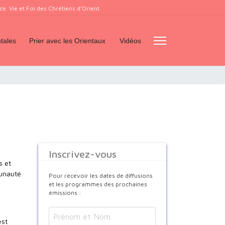
. Vie et Foi des Chrétiens d’Orient.
tales
Prier avec les Orientaux
Vidéos
Inscrivez-vous
s et
munauté
Pour recevoir les dates de diffusions
et les programmes des prochaines
émissions :
est