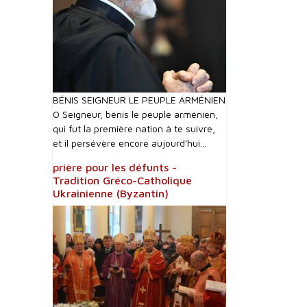
BÉNIS SEIGNEUR LE PEUPLE ARMÉNIEN
O Seigneur, bénis le peuple arménien,
qui fut la première nation à te suivre,
et il persévère encore aujourd'hui...
prière pour les défunts -
Tradition Gréco-Catholique
Ukrainienne (Byzantin)