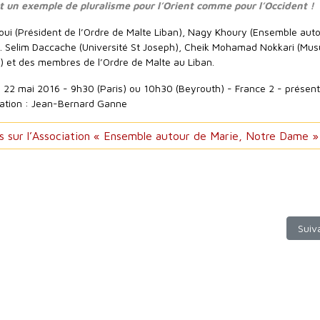
t un exemple de pluralisme pour l’Orient comme pour l’Occident !
i (Président de l’Ordre de Malte Liban), Nagy Khoury (Ensemble aut
. Selim Daccache (Université St Joseph), Cheik Mohamad Nokkari (Mus
e) et des membres de l’Ordre de Malte au Liban.
22 mai 2016 - 9h30 (Paris) ou 10h30 (Beyrouth) - France 2 - présen
sation : Jean-Bernard Ganne
us sur l’Association « Ensemble autour de Marie, Notre Dame »
Actualités orientales : bénédiction de la Chapelle du Liban à Lisieux, 1
Artic
Suiv