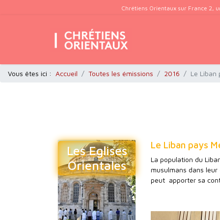
Chrétiens Orientaux sur France 2, u
Vous êtes ici :
Accueil
Toutes les émissions
2016
Le Liban
Le Liban pays 
Les Eglises
La population du Liba
Orientales
musulmans dans leur d
peut apporter sa contr