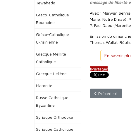
message de liberté e
Tewahedo
Avec : Marwan Sehnaou
Gréco-Catholique
Marie, Notre Dmae), P
Roumaine
P. Fadi Daou (Maronit
Gréco-Catholique
Emission du dimanche 
Ukrainienne
Thomas Wallut. Réali
Grecque Melkite
En savoir pl
Catholique
f
Partager
Grecque Hellène
Maronite
Article précédent : 
Précédent
Russe Catholique
Byzantine
Syriaque Orthodoxe
Syriaque Catholique