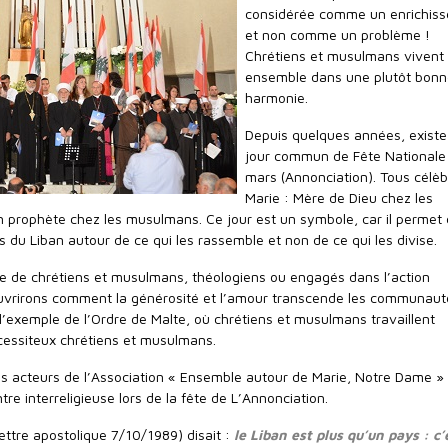
considérée comme un enrichis
et non comme un problème !
Chrétiens et musulmans vivent
ensemble dans une plutôt bonn
harmonie.
Depuis quelques années, existe
jour commun de Fête Nationale 
mars (Annonciation). Tous célèb
Marie : Mère de Dieu chez les
n prophète chez les musulmans. Ce jour est un symbole, car il permet 
s du Liban autour de ce qui les rassemble et non de ce qui les divise.
tre de chrétiens et musulmans, théologiens ou engagés dans l’action
rirons comment la générosité et l’amour transcende les communaut
’exemple de l’Ordre de Malte, où chrétiens et musulmans travaillent
cessiteux chrétiens et musulmans.
s acteurs de l’Association « Ensemble autour de Marie, Notre Dame » 
re interreligieuse lors de la fête de L’Annonciation.
lettre apostolique 7/10/1989) disait :
le Liban est plus qu’un pays : c’