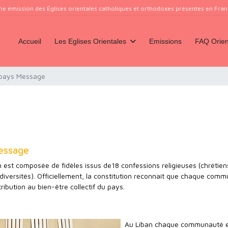
ne émission des Églises orientales catholiques et orthodoxes présentes en France
Accueil
Les Eglises Orientales
Emissions
FAQ Orien
 pays Message
Message
n est composée de fidèles issus de18 confessions religieuses (chrétien
iversités). Officiellement, la constitution reconnait que chaque com
ibution au bien-être collectif du pays.
Au Liban chaque communauté 