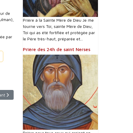
our de
ulman),
Prière à la Sainte Mère de Dieu Je me
tourne vers Toi, sainte Mère de Dieu,
Toi qui as été fortifiée et protégée par
tée par
le Père très-haut, préparée et...
Prière des 24h de saint Nerses
60 ans de l’Œuvre d’Orient...
le suivant : St Jean Apôtre à Arnouville (95) : une nouvelle église cha
ant
Prière pour tous ceux qui croient en