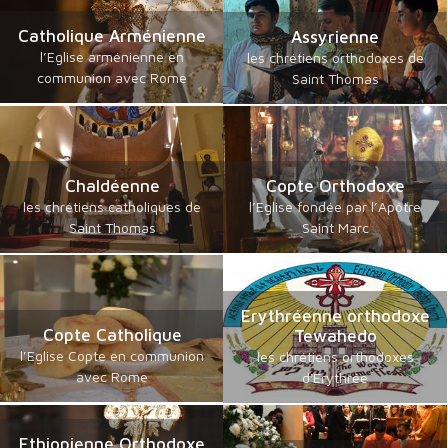
Catholique Arménienne
Assyrienne
l’Eglise arménienne en
les chrétiens orthodoxes de
communion avec Rome
Saint Thomas
Chaldéenne
Copte Orthodoxe
les chrétiens catholiques de
l’Eglise fondée par l’Apôtre
Saint Thomas
Saint Marc
Erythréenne orthodoxe
Copte Catholique
Tewahedo
l’Eglise Copte en communion
les chrétiens orthodoxes
avec Rome
d'Erythrée
Ethiopienne Orthodoxe