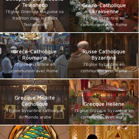
Tewahedo
Gréco-Catholique
Ukrainienne
l’Eglise Orientale qui puise sa
tradition dans les deux
l’Eglise byzantine en
Testaments
communion avec Rome
Gréco-Catholique
Russe Catholique
Roumaine
Byzantine
l’Eglise byzantine en
l’Eglise byzantine en
communion avec Rome
communion avec Rome
Grecque Melkite
Catholique
Grecque Hellène
l’Eglise byzantine catholique
l’Eglise Grecque byzantine en
du monde arabe
communion avec Rome