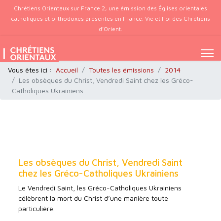
Chrétiens Orientaux sur France 2, une émission des Églises orientales
catholiques et orthodoxes présentes en France. Vie et Foi des Chrétiens
d’Orient.
Vous êtes ici :
Accueil
Toutes les émissions
2014
Les obsèques du Christ, Vendredi Saint chez les Gréco-
Catholiques Ukrainiens
Les obsèques du Christ, Vendredi Saint
chez les Gréco-Catholiques Ukrainiens
Le Vendredi Saint, les Gréco-Catholiques Ukrainiens
célèbrent la mort du Christ d’une manière toute
particulière.