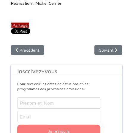
Réalisation : Michel Carrier
f
Partager
Article précédent : Arménie : l’âme d’un peuple
Article suivant : 
Précédent
Suivant
Inscrivez-vous
Pour recevoir les dates de diffusions et les
programmes des prochaines émissions :
Je m'inscris