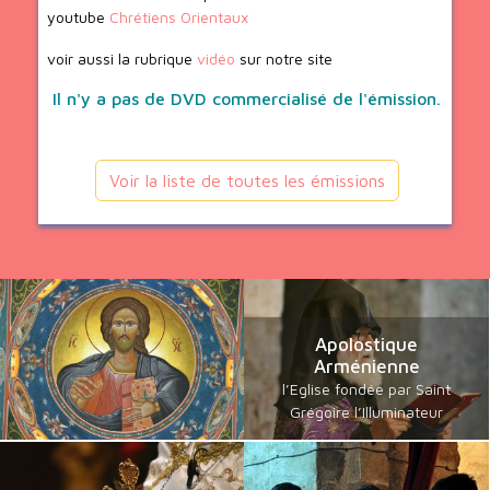
youtube
Chrétiens Orientaux
voir aussi la rubrique
vidéo
sur notre site
Il n'y a pas de DVD commercialisé de l'émission.
Voir la liste de toutes les émissions
Apolostique
Arménienne
l’Eglise fondée par Saint
Grégoire l’Illuminateur