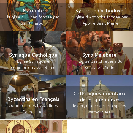
Maronite
Syriaque Orthodoxe
l’Eglise du Liban fondée par
l’Eglise d’Antioche fondée par
Saint Maroun
l’Apôtre Saint Pierre
Syriaque Catholique
Syro Malabare
l’Eglise Syriaque en
l’Eglise des chrétiens du
communion avec Rome
Kerala et d’Inde
Catholiques orientaux
Byzantins en Français
de langue guèze
communautés byzantines
les érythréens et éthiopiens
Catholiques
catholiques