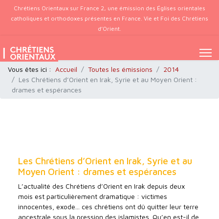
Chrétiens Orientaux sur France 2, une émission des Églises orientales
catholiques et orthodoxes présentes en France. Vie et Foi des Chrétiens
d’Orient.
Vous êtes ici :
Accueil
Toutes les émissions
2014
Les Chrétiens d’Orient en Irak, Syrie et au Moyen Orient :
drames et espérances
Les Chrétiens d’Orient en Irak, Syrie et au
Moyen Orient : drames et espérances
L’actualité des Chrétiens d’Orient en Irak depuis deux
mois est particulièrement dramatique : victimes
innocentes, exode... ces chrétiens ont dû quitter leur terre
ancestrale sous la pression des islamistes. Qu’en est-il de