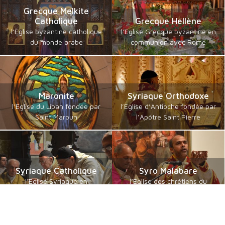
Grecque Melkite
Catholique
Grecque Hellène
l’Eglise byzantine catholique
l’Eglise Grecque byzantine en
du monde arabe
communion avec Rome
Maronite
Syriaque Orthodoxe
l’Eglise du Liban fondée par
l’Eglise d’Antioche fondée par
Saint Maroun
l’Apôtre Saint Pierre
Syriaque Catholique
Syro Malabare
l’Eglise Syriaque en
l’Eglise des chrétiens du
communion avec Rome
Kerala et d’Inde