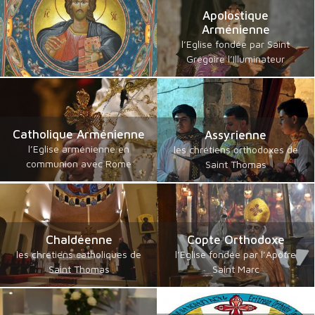
Apolostique
Arménienne
l’Eglise fondée par Saint
Grégoire l’Illuminateur
Catholique Arménienne
Assyrienne
l’Eglise arménienne en
les chrétiens orthodoxes de
communion avec Rome
Saint Thomas
Chaldéenne
Copte Orthodoxe
les chrétiens catholiques de
l’Eglise fondée par l’Apôtre
Saint Thomas
Saint Marc