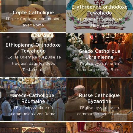
Erythréenne orthodoxe
Copte Catholique
Tewahedo
l’Eglise Copte en communion
les chrétiens orthodoxes
avec Rome
d'Erythrée
Ethiopienne Orthodoxe
Tewahedo
Gréco-Catholique
Ukrainienne
l’Eglise Orientale qui puise sa
tradition dans les deux
l’Eglise byzantine en
Testaments
communion avec Rome
Gréco-Catholique
Russe Catholique
Roumaine
Byzantine
l’Eglise byzantine en
l’Eglise byzantine en
communion avec Rome
communion avec Rome