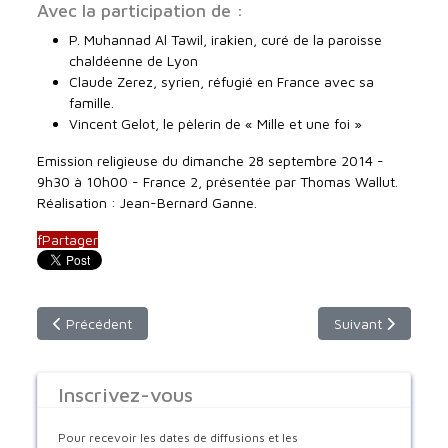
Avec la participation de :
P. Muhannad Al Tawil, irakien, curé de la paroisse
chaldéenne de Lyon
Claude Zerez, syrien, réfugié en France avec sa
famille.
Vincent Gelot, le pèlerin de « Mille et une foi »
Emission religieuse du dimanche 28 septembre 2014 -
9h30 à 10h00 - France 2, présentée par Thomas Wallut.
Réalisation : Jean-Bernard Ganne.
f
Partager
Article précédent : Les Assyro-Chaldéens de Téhéran : une min
Article suivant : 
Précédent
Suivant
Inscrivez-vous
Pour recevoir les dates de diffusions et les