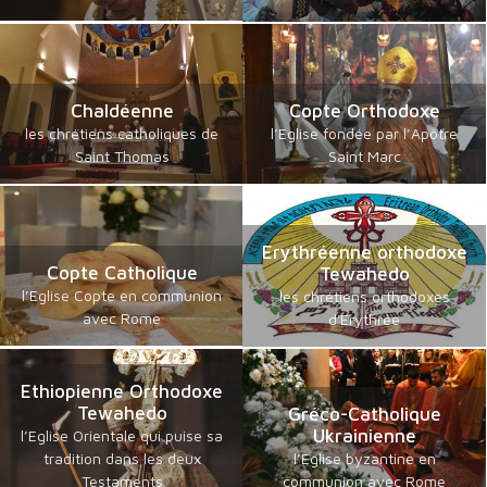
Chaldéenne
Copte Orthodoxe
les chrétiens catholiques de
l’Eglise fondée par l’Apôtre
Saint Thomas
Saint Marc
Erythréenne orthodoxe
Copte Catholique
Tewahedo
l’Eglise Copte en communion
les chrétiens orthodoxes
avec Rome
d'Erythrée
Ethiopienne Orthodoxe
Tewahedo
Gréco-Catholique
Ukrainienne
l’Eglise Orientale qui puise sa
tradition dans les deux
l’Eglise byzantine en
Testaments
communion avec Rome