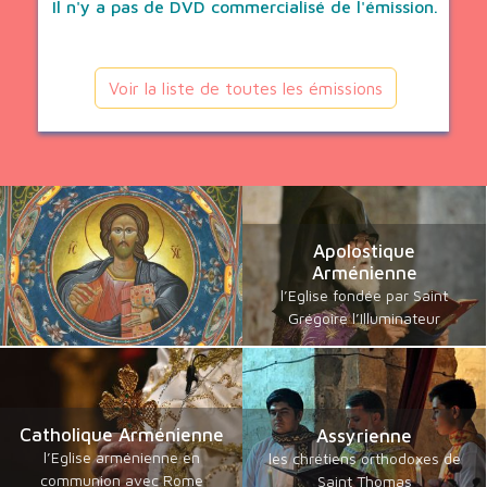
Il n'y a pas de DVD commercialisé de l'émission.
Voir la liste de toutes les émissions
Apolostique
Arménienne
l’Eglise fondée par Saint
Grégoire l’Illuminateur
Catholique Arménienne
Assyrienne
l’Eglise arménienne en
les chrétiens orthodoxes de
communion avec Rome
Saint Thomas