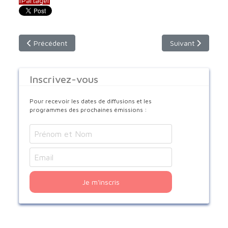
f
Partager
Article précédent : Emission interreligieuse : "Etre jeune et viv
Article suivant : 
Précédent
Suivant
Inscrivez-vous
Pour recevoir les dates de diffusions et les
programmes des prochaines émissions :
Je m'inscris