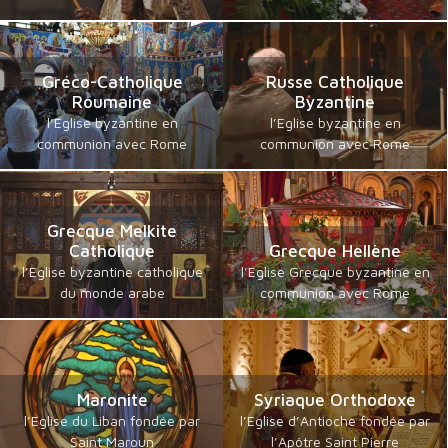
Gréco-Catholique
Russe Catholique
Roumaine
Byzantine
l’Eglise byzantine en
l’Eglise byzantine en
communion avec Rome
communion avec Rome
Grecque Melkite
Catholique
Grecque Hellène
l’Eglise byzantine catholique
l’Eglise Grecque byzantine en
du monde arabe
communion avec Rome
Maronite
Syriaque Orthodoxe
l’Eglise du Liban fondée par
l’Eglise d’Antioche fondée par
Saint Maroun
l’Apôtre Saint Pierre