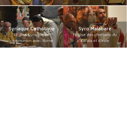
Syriaque Catholique
Syro Malabare
l’Eglise Syriaque en
l’Eglise des chrétiens du
communion avec Rome
Kerala et d’Inde
Catholiques orientaux
Byzantins en Français
de langue guèze
communautés byzantines
les érythréens et éthiopiens
Catholiques
catholiques