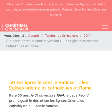
Chrétiens Orientaux sur France 2, une émission des Églises orientales
catholiques et orthodoxes présentes en France. Vie et Foi des Chrétiens
d’Orient.
Vous êtes ici :
Accueil
Toutes les émissions
2014
50 ans après le concile Vatican II : les Eglises orientales
catholiques et Rome
50 ans après le concile Vatican II : les
Eglises orientales catholiques et Rome
Il y a 50 ans,
le 21 novembre 1964
, le pape Paul VI
promulguait le décret sur les Eglises Orientales
catholiques du Concile Vatican II.