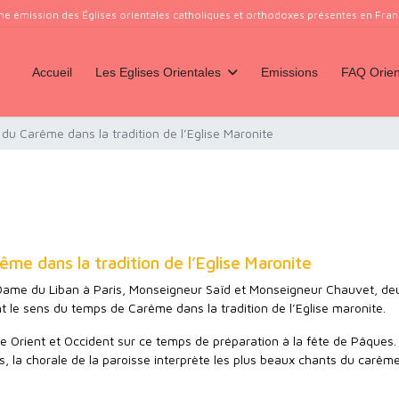
ne émission des Églises orientales catholiques et orthodoxes présentes en France
Accueil
Les Eglises Orientales
Emissions
FAQ Orien
du Carême dans la tradition de l’Eglise Maronite
me dans la tradition de l’Eglise Maronite
 Dame du Liban à Paris, Monseigneur Saïd et Monseigneur Chauvet, de
t le sens du temps de Carême dans la tradition de l’Eglise maronite.
re Orient et Occident sur ce temps de préparation à la fête de Pâques.
s, la chorale de la paroisse interprète les plus beaux chants du carêm