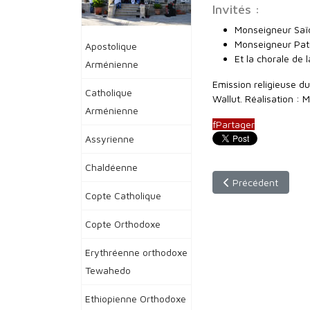
Invités :
Monseigneur Saïd-
Monseigneur Patr
Apostolique
Et la chorale de 
Arménienne
Emission religieuse 
Catholique
Wallut. Réalisation : M
Arménienne
f
Partager
Assyrienne
Chaldéenne
Article précédent :
Précédent
Copte Catholique
Copte Orthodoxe
Erythréenne orthodoxe
Tewahedo
Ethiopienne Orthodoxe