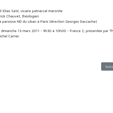
Elias Saïd, vicaire patriarcal maronite
ick Chauvet, théologien
la paroisse ND du Liban à Paris (direction Georges Daccache)
du dimanche 13 mars 2011 - 9h30 à 10h00 - France 2, présentée par 
ichel Carrier.
 Le rite de Wadho Dalmino
Artic
Suiv