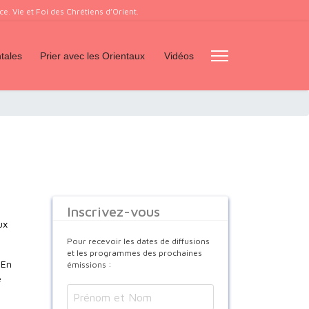
. Vie et Foi des Chrétiens d’Orient.
tales
Prier avec les Orientaux
Vidéos
Inscrivez-vous
ux
Pour recevoir les dates de diffusions
et les programmes des prochaines
 En
émissions :
e