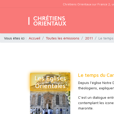
Chrétiens Orientaux sur France 2, u
Vous êtes ici :
Accueil
Toutes les émissions
2011
Le temps 
Le temps du Carê
Les Eglises
Depuis l’église Notre
Orientales
théologiens, expliquen
C’est un dialogue ent
contemplant les icone
maronite.